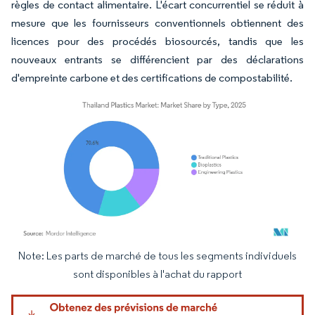
règles de contact alimentaire. L'écart concurrentiel se réduit à
mesure que les fournisseurs conventionnels obtiennent des
licences pour des procédés biosourcés, tandis que les
nouveaux entrants se différencient par des déclarations
d'empreinte carbone et des certifications de compostabilité.
Note: Les parts de marché de tous les segments individuels
Image © Mordor Intelligence. La réutilisation nécessite une attribution sous CC BY 4.
sont disponibles à l'achat du rapport