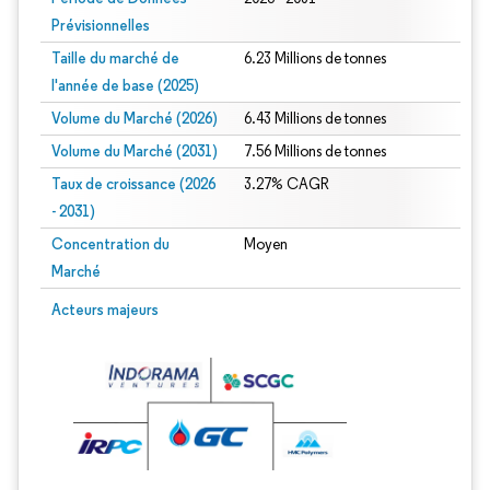
Prévisionnelles
Taille du marché de
6.23 Millions de tonnes
l'année de base (2025)
Volume du Marché (2026)
6.43 Millions de tonnes
Volume du Marché (2031)
7.56 Millions de tonnes
Taux de croissance (2026
3.27% CAGR
- 2031)
Concentration du
Moyen
Marché
Image © Mordor Intelligence. La réutilisation nécessite une attribution sous CC 
Acteurs majeurs