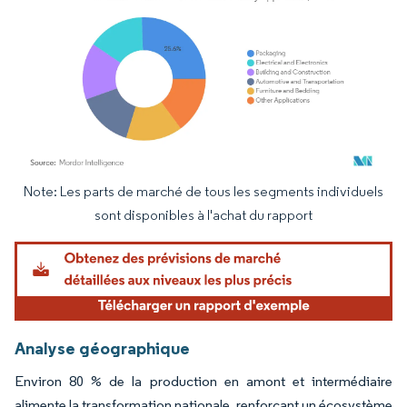
Note: Les parts de marché de tous les segments individuels
Image © Mordor Intelligence. La réutilisation nécessite une attribution sous CC BY 4.
sont disponibles à l'achat du rapport
Analyse géographique
Environ 80 % de la production en amont et intermédiaire
alimente la transformation nationale, renforçant un écosystème