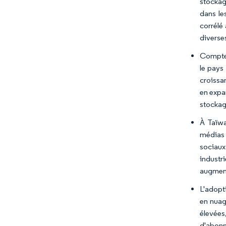
stockag
dans le
corrélé
diverses
Compte 
le pays
croissa
en expa
stockag
À Taïwa
médias 
sociaux
industr
augment
L'adopt
en nuag
élevées
d'abonn