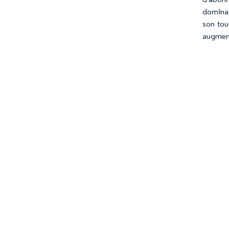
dominat
son tou
augment