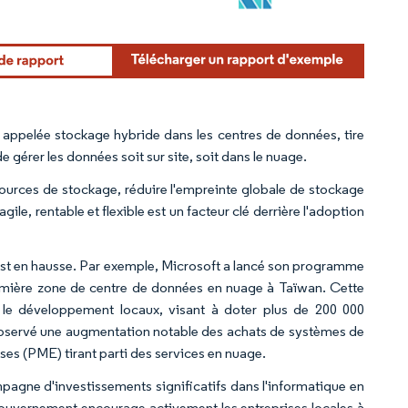
 appelée stockage hybride dans les centres de données, tire
e gérer les données soit sur site, soit dans le nuage.
sources de stockage, réduire l'empreinte globale de stockage
le, rentable et flexible est un facteur clé derrière l'adoption
est en hausse. Par exemple, Microsoft a lancé son programme
remière zone de centre de données en nuage à Taïwan. Cette
t le développement locaux, visant à doter plus de 200 000
bservé une augmentation notable des achats de systèmes de
ses (PME) tirant parti des services en nuage.
mpagne d'investissements significatifs dans l'informatique en
ouvernement encourage activement les entreprises locales à