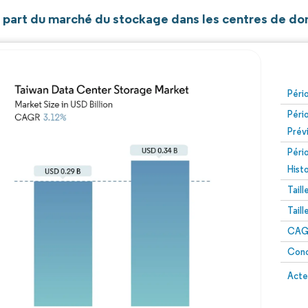
et part du marché du stockage dans les centres de d
Péri
Péri
Prév
Péri
Hist
Tail
Tail
CAGR
Conc
Acte