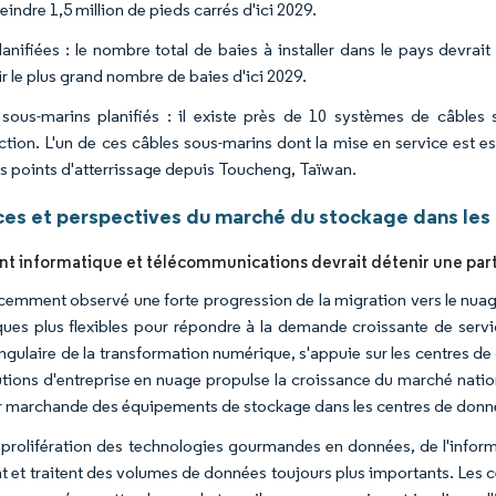
eindre 1,5 million de pieds carrés d'ici 2029.
anifiées : le nombre total de baies à installer dans le pays devrait 
ir le plus grand nombre de baies d'ici 2029.
sous-marins planifiés : il existe près de 10 systèmes de câbles
ction. L'un de ces câbles sous-marins dont la mise en service est e
s points d'atterrissage depuis Toucheng, Taïwan.
es et perspectives du marché du stockage dans les
t informatique et télécommunications devrait détenir une pa
cemment observé une forte progression de la migration vers le nuage
ues plus flexibles pour répondre à la demande croissante de servi
angulaire de la transformation numérique, s'appuie sur les centres d
utions d'entreprise en nuage propulse la croissance du marché nati
ur marchande des équipements de stockage dans les centres de donn
 prolifération des technologies gourmandes en données, de l'inform
t et traitent des volumes de données toujours plus importants. Les ce