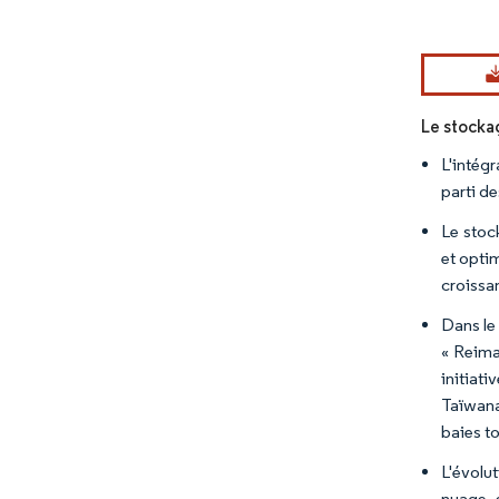
Image © Mord
Le stockag
L'intég
parti de
Le stoc
et optim
croissa
Dans le
« Reima
initiat
Taïwana
baies t
L'évolu
nuage, 