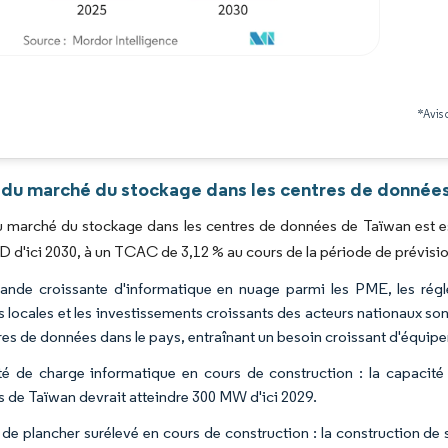
Image © Mordor Intelligence. La réutilisation nécessite une attribution sous CC BY 4.0
*Avis 
 du marché du stockage dans les centres de données
du marché du stockage dans les centres de données de Taïwan est es
SD d'ici 2030, à un TCAC de 3,12 % au cours de la période de prévisi
nde croissante d'informatique en nuage parmi les PME, les rég
 locales et les investissements croissants des acteurs nationaux so
res de données dans le pays, entraînant un besoin croissant d'équip
é de charge informatique en cours de construction : la capacit
 de Taïwan devrait atteindre 300 MW d'ici 2029.
 de plancher surélevé en cours de construction : la construction de