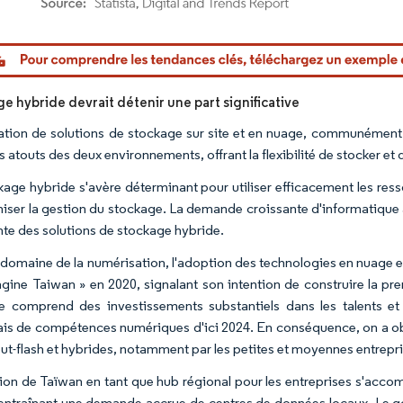
or Intelligence. La réutilisation nécessite une attribution sous CC BY 4.0.
e hybride devrait détenir une part significative
ration de solutions de stockage sur site et en nuage, communément
s atouts des deux environnements, offrant la flexibilité de stocker et d
kage hybride s'avère déterminant pour utiliser efficacement les res
iser la gestion du stockage. La demande croissante d'informatique agi
nte des solutions de stockage hybride.
 domaine de la numérisation, l'adoption des technologies en nuage 
gine Taiwan » en 2020, signalant son intention de construire la p
ive comprend des investissements substantiels dans les talents e
is de compétences numériques d'ici 2024. En conséquence, on a o
out-flash et hybrides, notamment par les petites et moyennes entrepri
tion de Taïwan en tant que hub régional pour les entreprises s'acco
entraînant une demande accrue de centres de données locaux. Le g