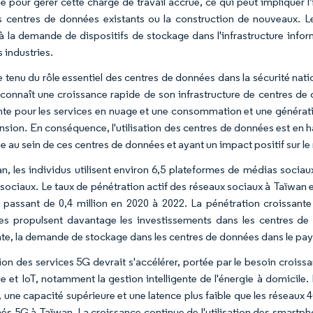
e pour gérer cette charge de travail accrue, ce qui peut impliquer l
s centres de données existants ou la construction de nouveaux. 
 à la demande de dispositifs de stockage dans l'infrastructure inf
 industries.
tenu du rôle essentiel des centres de données dans la sécurité natio
 connaît une croissance rapide de son infrastructure de centres de
nte pour les services en nuage et une consommation et une générati
nsion. En conséquence, l'utilisation des centres de données est en ha
e au sein de ces centres de données et ayant un impact positif sur l
n, les individus utilisent environ 6,5 plateformes de médias sociau
sociaux. Le taux de pénétration actif des réseaux sociaux à Taïwan 
 passant de 0,4 million en 2020 à 2022. La pénétration croissante 
ies propulsent davantage les investissements dans les centres 
e, la demande de stockage dans les centres de données dans le pa
ion des services 5G devrait s'accélérer, portée par le besoin croiss
e et IoT, notamment la gestion intelligente de l'énergie à domicile.
, une capacité supérieure et une latence plus faible que les réseau
és 5G à Taïwan. La croissance continue de l'utilisation des smartph