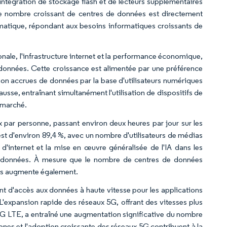
'intégration de stockage flash et de lecteurs supplémentaires
Le nombre croissant de centres de données est directement
ormatique, répondant aux besoins informatiques croissants de
nale, l'infrastructure internet et la performance économique,
 données. Cette croissance est alimentée par une préférence
on accrues de données par la base d'utilisateurs numériques
usse, entraînant simultanément l'utilisation de dispositifs de
e marché.
x par personne, passant environ deux heures par jour sur les
est d'environ 89,4 %, avec un nombre d'utilisateurs de médias
d'internet et la mise en œuvre généralisée de l'IA dans les
de données. À mesure que le nombre de centres de données
ys augmente également.
ant d'accès aux données à haute vitesse pour les applications
 L'expansion rapide des réseaux 5G, offrant des vitesses plus
x 4G LTE, a entraîné une augmentation significative du nombre
ones et l'adoption croissante des réseaux 5G contribuent à la