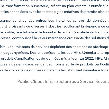
 la transformation numérique, créant un plan directeur numérique i
ant les connexions avec les technologies créatives de premier plan da
ssance continue des entreprises incite les centres de données
ivité croissants de diverses industries, soulignant la dépendance cr
flexibilité, l'évolutivité et le travail à distance. L'escalade du tra
reprises, contribuant à la valeur marchande croissante des solutions 
reux fournisseurs de services déploient des solutions de stockage a
s nuages hybrides. Des entreprises, telles que HPE GreenLake, prop
r produit d'application et de données mis à jour. En 2022, HPE Gr
x services en nuage, rendant son portefeuille de produits particul
és de stockage de données substantielles, stimulant davantage la d