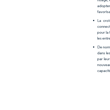
adopter
favoris
La croi
connect
pour la 
les ent
De nomb
dans le
par leu
nouveau
capacit