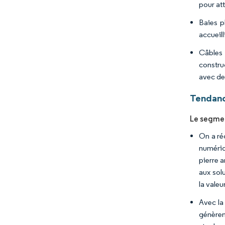
pour att
Baies pl
accueill
Câbles 
constru
avec de
Tendanc
Le segmen
On a ré
numériq
pierre 
aux sol
la vale
Avec la
génèren