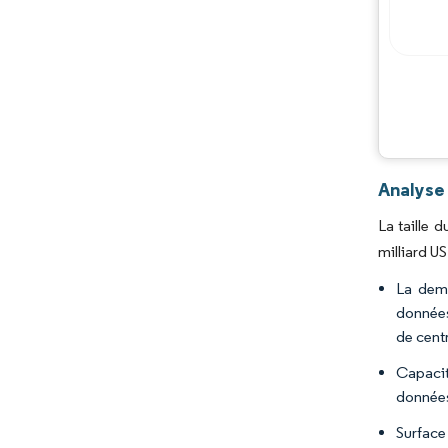
Analyse
La taille 
milliard U
La dema
données
de cent
Capacit
données
Surface