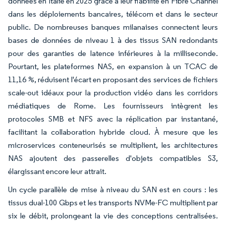
données en Italie en 2025 grâce à leur fiabilité en Fibre Channel
dans les déploiements bancaires, télécom et dans le secteur
public. De nombreuses banques milanaises connectent leurs
bases de données de niveau 1 à des tissus SAN redondants
pour des garanties de latence inférieures à la milliseconde.
Pourtant, les plateformes NAS, en expansion à un TCAC de
11,16 %, réduisent l'écart en proposant des services de fichiers
scale-out idéaux pour la production vidéo dans les corridors
médiatiques de Rome. Les fournisseurs intègrent les
protocoles SMB et NFS avec la réplication par instantané,
facilitant la collaboration hybride cloud. À mesure que les
microservices conteneurisés se multiplient, les architectures
NAS ajoutent des passerelles d'objets compatibles S3,
élargissant encore leur attrait.
Un cycle parallèle de mise à niveau du SAN est en cours : les
tissus dual-100 Gbps et les transports NVMe-FC multiplient par
six le débit, prolongeant la vie des conceptions centralisées.