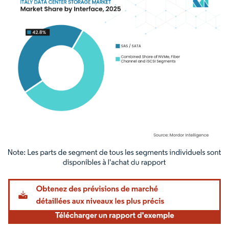
Image © Mordor Intelligence. La réutilisation nécessite une attribution sous CC BY 4.