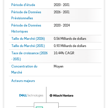
Période d'étude
2020 - 2031
Période de Données
2026 - 2031
Prévisionnelles
Période de Données
2020 - 2024
Historiques
Taille du Marché (2026)
0.56 Milliards de dollars
Taille du Marché (2031)
0.93 Milliards de dollars
Taux de croissance (2026
10.44% CAGR
- 2031)
Concentration du
Moyen
Marché
Image © Mordor Intelligence. La réutilisation nécessite une attribution sous CC 
Acteurs majeurs