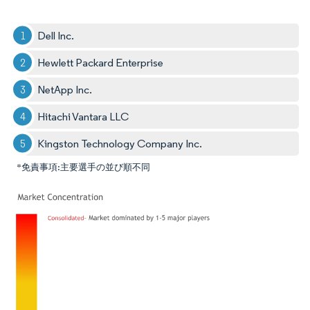
Dell Inc.
Hewlett Packard Enterprise
NetApp Inc.
Hitachi Vantara LLC
Kingston Technology Company Inc.
*免責事項:主要選手の並び順不同