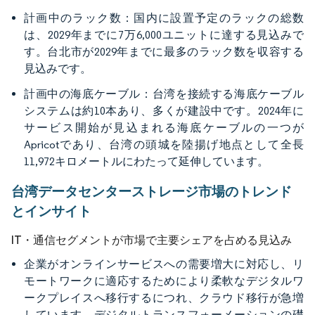
計画中のラック数：国内に設置予定のラックの総数
は、2029年までに7万6,000ユニットに達する見込みで
す。台北市が2029年までに最多のラック数を収容する
見込みです。
計画中の海底ケーブル：台湾を接続する海底ケーブル
システムは約10本あり、多くが建設中です。2024年に
サービス開始が見込まれる海底ケーブルの一つが
Apricotであり、台湾の頭城を陸揚げ地点として全長
11,972キロメートルにわたって延伸しています。
台湾データセンターストレージ市場のトレンド
とインサイト
IT・通信セグメントが市場で主要シェアを占める見込み
企業がオンラインサービスへの需要増大に対応し、リ
モートワークに適応するためにより柔軟なデジタルワ
ークプレイスへ移行するにつれ、クラウド移行が急増
しています。デジタルトランスフォーメーションの礎