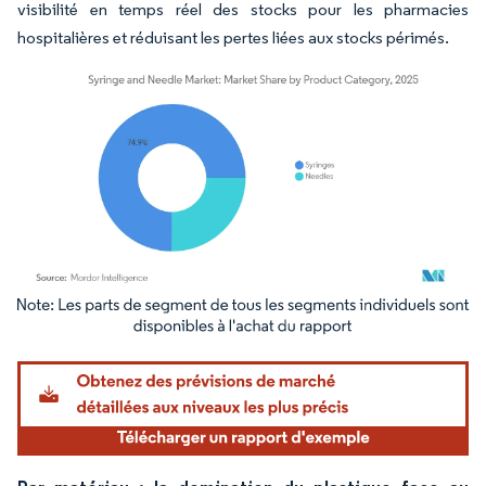
visibilité en temps réel des stocks pour les pharmacies
hospitalières et réduisant les pertes liées aux stocks périmés.
Image © Mordor Intelligence. La réutilisation nécessite une attribution sous CC BY 4.