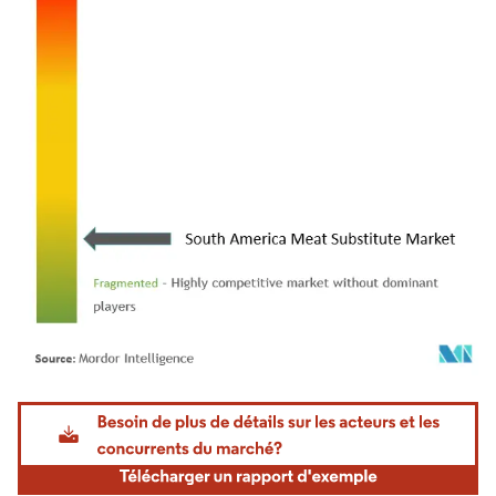
Image © Mordor Intelligence. La réutilisation nécessite une attribution sous CC BY 4.