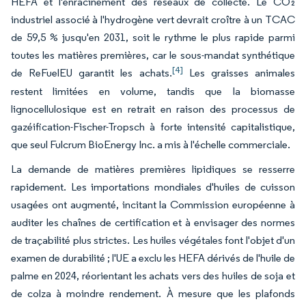
HEFA et l'enracinement des réseaux de collecte. Le CO₂
industriel associé à l'hydrogène vert devrait croître à un TCAC
de 59,5 % jusqu'en 2031, soit le rythme le plus rapide parmi
toutes les matières premières, car le sous-mandat synthétique
[4]
de ReFuelEU garantit les achats.
Les graisses animales
restent limitées en volume, tandis que la biomasse
lignocellulosique est en retrait en raison des processus de
gazéification-Fischer-Tropsch à forte intensité capitalistique,
que seul Fulcrum BioEnergy Inc. a mis à l'échelle commerciale.
La demande de matières premières lipidiques se resserre
rapidement. Les importations mondiales d'huiles de cuisson
usagées ont augmenté, incitant la Commission européenne à
auditer les chaînes de certification et à envisager des normes
de traçabilité plus strictes. Les huiles végétales font l'objet d'un
examen de durabilité ; l'UE a exclu les HEFA dérivés de l'huile de
palme en 2024, réorientant les achats vers des huiles de soja et
de colza à moindre rendement. À mesure que les plafonds