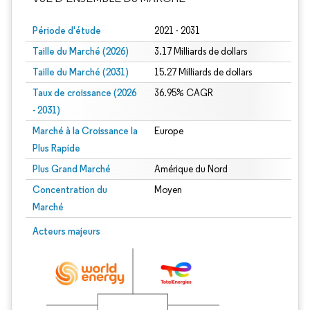
Période d'étude
2021 - 2031
Taille du Marché (2026)
3.17 Milliards de dollars
Taille du Marché (2031)
15.27 Milliards de dollars
Taux de croissance (2026
36.95% CAGR
- 2031)
Marché à la Croissance la
Europe
Plus Rapide
Plus Grand Marché
Amérique du Nord
Concentration du
Moyen
Marché
Image © Mordor Intelligence. La réutilisation nécessite une attribution sous CC 
Acteurs majeurs