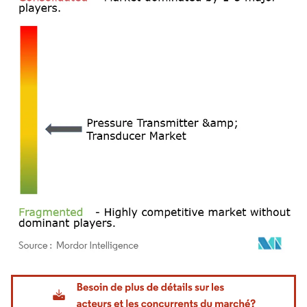
Image © Mordor Intelligence. La réutilisation nécessite une attribution sous CC BY 4.