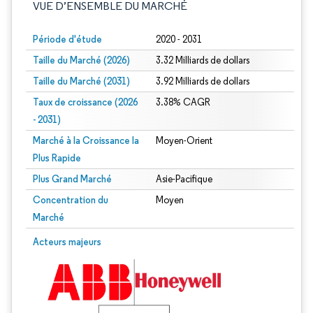
VUE D’ENSEMBLE DU MARCHÉ
Période d'étude
2020 - 2031
Taille du Marché (2026)
3.32 Milliards de dollars
Taille du Marché (2031)
3.92 Milliards de dollars
Taux de croissance (2026
3.38% CAGR
- 2031)
Marché à la Croissance la
Moyen-Orient
Plus Rapide
Plus Grand Marché
Asie-Pacifique
Concentration du
Moyen
Marché
Image © Mordor Intelligence. La réutilisation nécessite une attribution sous CC 
Acteurs majeurs