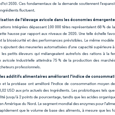
d'ici 2030. Ces fondamentaux de la demande soutiennent l'expansio
ingrédients fluctuent.
lisation de l'élevage avicole dans les économies émergent
tations intégrées dépassant 100 000 têtes représentaient 68 % de l
ette hausse par rapport aux niveaux de 2020. Une telle échelle fav
t la biosécurité et des performances prévisibles. Le même modèle 
rs ajoutent des meuneries automatisées d'une capacité supérieure à 2
é, les petits éleveurs qui mélangeaient autrefois des rations à la
n avicole industrielle atteindra 75 % de la production des march
cheteurs professionnels.
des additifs alimentaires améliorant l'indice de consommat
 et la protéase ont amélioré l'indice de consommation moyen des 
0,02 USD aux prix actuels des ingrédients. Les probiotiques tels que
alité jusqu'à 2 points de pourcentage, tandis que les acides organi
en Amérique du Nord. Le segment mondial des enzymes pour l'aliment
rapidement que le volume de base des aliments, à mesure que les fo