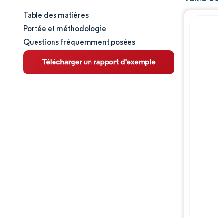
Table des matières
Taille et part de marché
Portée et méthodologie
Questions fréquemment posées
Analyse du marché
Tendances et perspectives
Analyse des segments
Analyse géographique
Paysage réglementaire
Paysage concurrentiel
Acteurs majeurs
Opportunités et perspectives