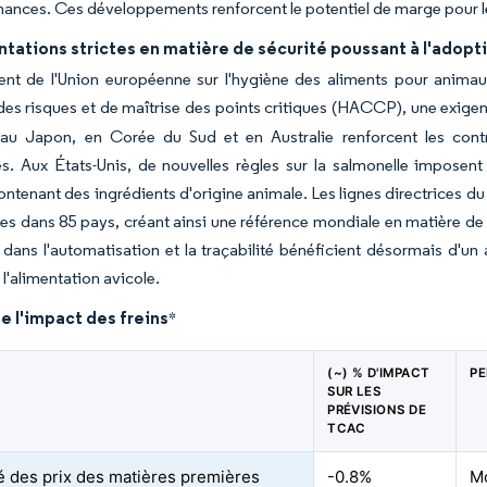
ances. Ces développements renforcent le potentiel de marge pour les 
tations strictes en matière de sécurité poussant à l'adop
nt de l'Union européenne sur l'hygiène des aliments pour animaux,
des risques et de maîtrise des points critiques (HACCP), une exig
s au Japon, en Corée du Sud et en Australie renforcent les cont
s. Aux États-Unis, de nouvelles règles sur la salmonelle imposen
ontenant des ingrédients d'origine animale. Les lignes directrices d
s dans 85 pays, créant ainsi une référence mondiale en matière de
t dans l'automatisation et la traçabilité bénéficient désormais d'un
l'alimentation avicole.
e l'impact des freins
*
(~) % D'IMPACT
PE
SUR LES
PRÉVISIONS DE
TCAC
ité des prix des matières premières
-0.8%
Mo