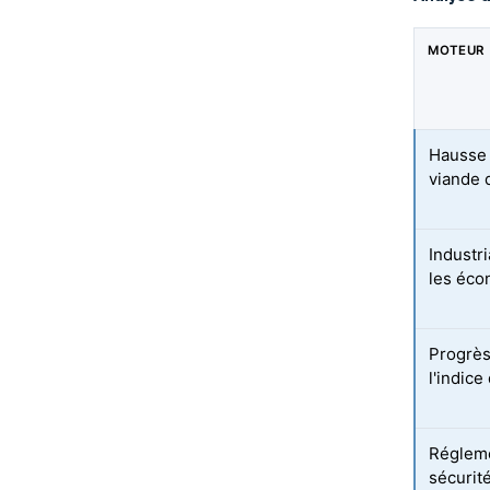
MOTEUR
Hausse 
viande d
Industri
les éc
Progrès
l'indic
Régleme
sécurit