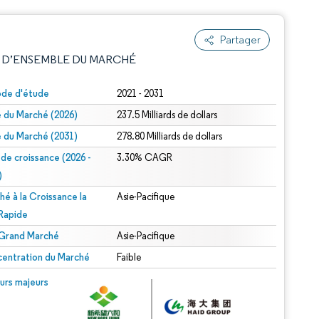
Partager
 D’ENSEMBLE DU MARCHÉ
ode d'étude
2021 - 2031
le du Marché (2026)
237.5 Milliards de dollars
le du Marché (2031)
278.80 Milliards de dollars
 de croissance (2026 -
3.30% CAGR
)
hé à la Croissance la
Asie-Pacifique
e attribution sous CC BY 4.0.
 Rapide
 Grand Marché
Asie-Pacifique
entration du Marché
Faible
© Mordor Intelligence. La réutilisation nécessite une attribution sous CC BY 4.0.
urs majeurs