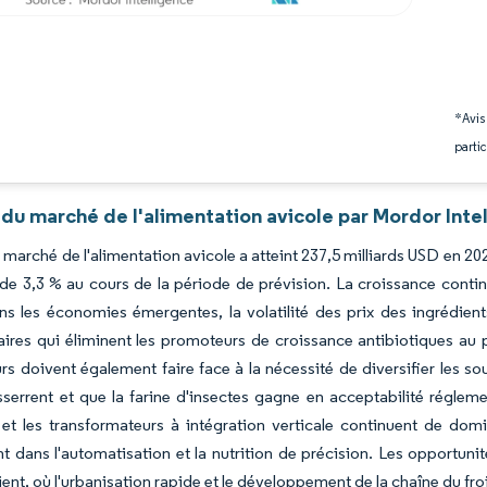
*Avis
partic
du marché de l'alimentation avicole par Mordor Inte
u marché de l'alimentation avicole a atteint 237,5 milliards USD en 202
e 3,3 % au cours de la période de prévision. La croissance conti
ans les économies émergentes, la volatilité des prix des ingrédi
ires qui éliminent les promoteurs de croissance antibiotiques au 
rs doivent également faire face à la nécessité de diversifier les 
sserrent et que la farine d'insectes gagne en acceptabilité réglemen
et les transformateurs à intégration verticale continuent de domi
nt dans l'automatisation et la nutrition de précision. Les opportuni
nt, où l'urbanisation rapide et le développement de la chaîne du f