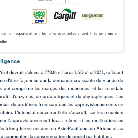
 de non-responsabilité : les principaux acteurs sont triés sans ordre
ulier
lligence
6 et devrait s'élever à 278,8 milliards USD d'ici 2031, reflétant
nue d'être façonnée par la demande croissante de viande de
ents qui comprime les marges des meuneries, et les mandats
profit d'enzymes, de probiotiques et de phytogéniques. Les
sources de protéines à mesure que les approvisionnements en
taire. L'intensité concurrentielle s'accroît, car les meuniers
ner l'approvisionnement local, même si les multinationales
tés à long terme résident en Asie-Pacifique, en Afrique et au
roid augmentent la consommation de poulet par habitant.