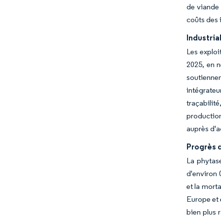
de viande 
coûts des 
Industria
Les exploi
2025, en n
soutiennen
intégrateu
traçabilit
productio
auprès d'a
Progrès 
La phytase
d'environ 
et la mort
Europe et 
bien plus 