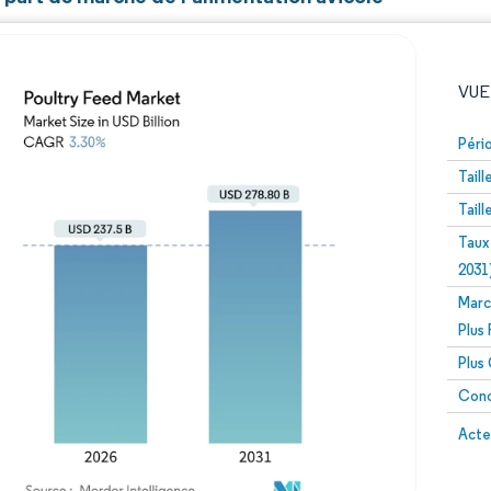
VUE
Péri
Tail
Tail
Taux
2031
Marc
Image © Mordor Intelligence. La réutilisation nécessite un
Plus
Plus
Conc
Image 
Acte