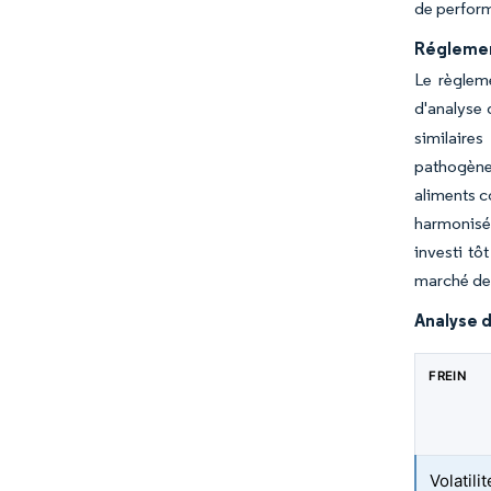
de perform
Réglemen
Le règleme
d'analyse 
similaire
pathogène
aliments c
harmonisée
investi tô
marché de 
Analyse d
FREIN
Volatil