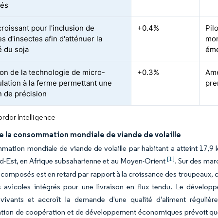
és
croissant pour l'inclusion de
+0.4%
Pil
s d'insectes afin d'atténuer la
mon
té du soja
éme
on de la technologie de micro-
+0.3%
Amé
lation à la ferme permettant une
pre
n de précision
rdor Intelligence
e la consommation mondiale de viande de volaille
ation mondiale de viande de volaille par habitant a atteint 17,9 
[1]
d-Est, en Afrique subsaharienne et au Moyen-Orient
. Sur des marc
 composés est en retard par rapport à la croissance des troupeaux, 
 avicoles intégrés pour une livraison en flux tendu. Le dévelop
 vivants et accroît la demande d'une qualité d'aliment régulièr
ation de coopération et de développement économiques prévoit que