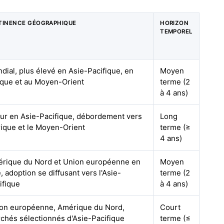
TINENCE GÉOGRAPHIQUE
HORIZON
TEMPOREL
dial, plus élevé en Asie-Pacifique, en
Moyen
ique et au Moyen-Orient
terme (2
à 4 ans)
r en Asie-Pacifique, débordement vers
Long
frique et le Moyen-Orient
terme (≥
4 ans)
rique du Nord et Union européenne en
Moyen
e, adoption se diffusant vers l'Asie-
terme (2
ifique
à 4 ans)
on européenne, Amérique du Nord,
Court
chés sélectionnés d'Asie-Pacifique
terme (≤