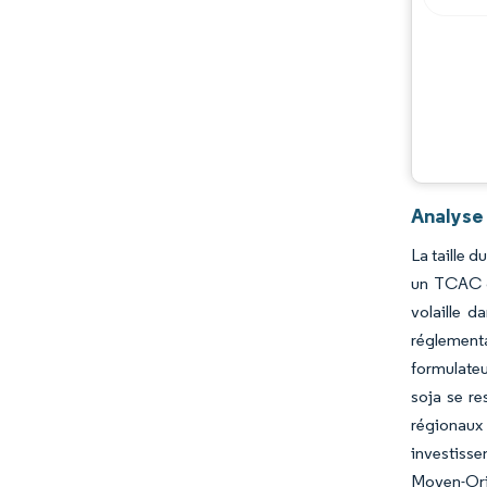
Évolutions de l'industrie
Analyse 
La taille d
un TCAC d
volaille d
réglementa
formulateu
soja se re
régionaux 
investisse
Moyen-Orie