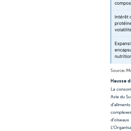
compos
Intérêt 
protéine
volatili
Expansi
encapsu
nutritio
Source: Mo
Hausse d
La consomm
Asie du Su
d'aliments
complexes
d'oiseaux
L'Organis