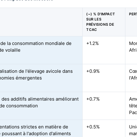
(~) % D'IMPACT
PER
SUR LES
PRÉVISIONS DE
TCAC
de la consommation mondiale de
+1.2%
Mon
e volaille
Afr
alisation de l'élevage avicole dans
+0.9%
Cœu
onomies émergentes
l'A
 des additifs alimentaires améliorant
+0.7%
Amé
e de consommation
têt
Pac
ntations strictes en matière de
+0.5%
Uni
é poussant à l'adoption d'aliments
mar