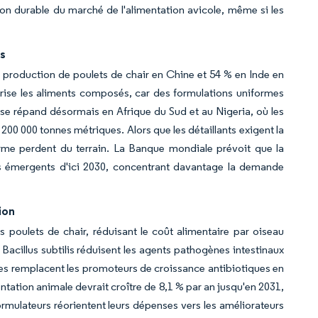
n durable du marché de l'alimentation avicole, même si les
es
a production de poulets de chair en Chine et 54 % en Inde en
orise les aliments composés, car des formulations uniformes
se répand désormais en Afrique du Sud et au Nigeria, où les
00 000 tonnes métriques. Alors que les détaillants exigent la
 ferme perdent du terrain. La Banque mondiale prévoit que la
és émergents d'ici 2030, concentrant davantage la demande
ion
poulets de chair, réduisant le coût alimentaire par oiseau
 Bacillus subtilis réduisent les agents pathogènes intestinaux
ques remplacent les promoteurs de croissance antibiotiques en
ation animale devrait croître de 8,1 % par an jusqu'en 2031,
rmulateurs réorientent leurs dépenses vers les améliorateurs