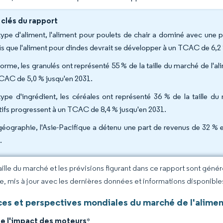
 clés du rapport
type d'aliment, l'aliment pour poulets de chair a dominé avec une 
is que l'aliment pour dindes devrait se développer à un TCAC de 6,2
forme, les granulés ont représenté 55 % de la taille du marché de l'al
CAC de 5,0 % jusqu'en 2031.
type d'ingrédient, les céréales ont représenté 36 % de la taille du
tifs progressent à un TCAC de 8,4 % jusqu'en 2031.
géographie, l'Asie-Pacifique a détenu une part de revenus de 32 % 
.
taille du marché et les prévisions figurant dans ce rapport sont géné
ce, mis à jour avec les dernières données et informations disponible
es et perspectives mondiales du marché de l'alimen
de l'impact des moteurs
*