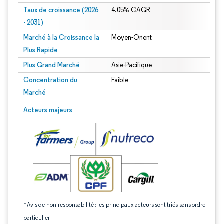
Taux de croissance (2026
4.05% CAGR
- 2031)
Marché à la Croissance la
Moyen-Orient
Plus Rapide
Plus Grand Marché
Asie-Pacifique
Concentration du
Faible
Marché
Image © Mordor Intelligence. La réutilisation nécessite une attribution sous CC 
Acteurs majeurs
*Avis de non-responsabilité : les principaux acteurs sont triés sans ordre
particulier