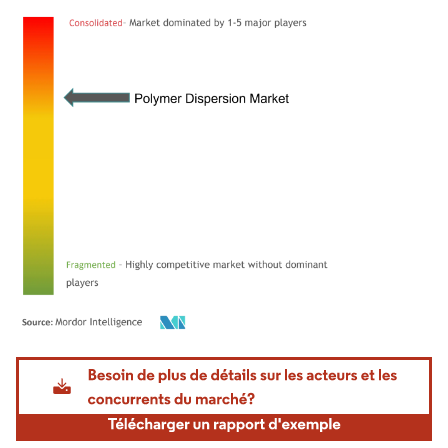
Image © Mordor Intelligence. La réutilisation nécessite une attribution sous CC BY 4.