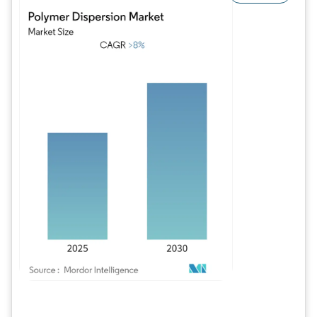
Image © Mordor Intelligence. La réutilisation nécessite une attribution sous CC BY