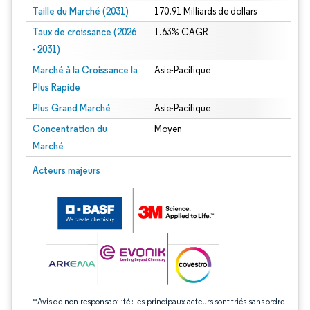
Taille du Marché (2031)
170.91 Milliards de dollars
Taux de croissance (2026
1.63% CAGR
- 2031)
Marché à la Croissance la
Asie-Pacifique
Plus Rapide
Plus Grand Marché
Asie-Pacifique
Concentration du
Moyen
Marché
Image © Mordor Intelligence. La réutilisation nécessite une attribution sous CC 
Acteurs majeurs
*Avis de non-responsabilité : les principaux acteurs sont triés sans ordre