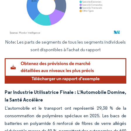
Note: Les parts de segments de tous les segments individuels
Image © Mordor Intelligence. La réutilisation nécessite une attribution sous CC BY 4.
sont disponibles à l'achat du rapport
Par Industrie Utilisatrice Finale : L'Automobile Domine,
la Santé Accélère
L'automobile et le transport ont représenté 29,38 % de la
consommation de polymères spéciaux en 2025. Les bacs de
batteries en polyamide 6 renforcé de fibres de verre allégés
réduisent la masse de 40 %, permettant des autonomies de 640