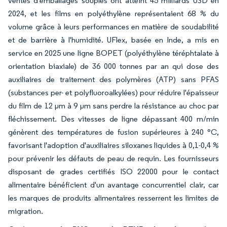
ventes d'emballages souples ont atteint 45 milliards USD en
2024, et les films en polyéthylène représentaient 68 % du
volume grâce à leurs performances en matière de soudabilité
et de barrière à l'humidité. UFlex, basée en Inde, a mis en
service en 2025 une ligne BOPET (polyéthylène téréphtalate à
orientation biaxiale) de 36 000 tonnes par an qui dose des
auxiliaires de traitement des polymères (ATP) sans PFAS
(substances per- et polyfluoroalkylées) pour réduire l'épaisseur
du film de 12 μm à 9 μm sans perdre la résistance au choc par
fléchissement. Des vitesses de ligne dépassant 400 m/min
génèrent des températures de fusion supérieures à 240 °C,
favorisant l'adoption d'auxiliaires siloxanes liquides à 0,1-0,4 %
pour prévenir les défauts de peau de requin. Les fournisseurs
disposant de grades certifiés ISO 22000 pour le contact
alimentaire bénéficient d'un avantage concurrentiel clair, car
les marques de produits alimentaires resserrent les limites de
migration.