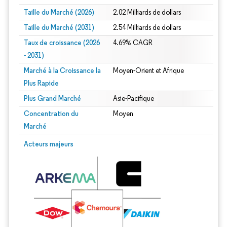
Taille du Marché (2026)
2.02 Milliards de dollars
Taille du Marché (2031)
2.54 Milliards de dollars
Taux de croissance (2026
4.69% CAGR
- 2031)
Marché à la Croissance la
Moyen-Orient et Afrique
Plus Rapide
Plus Grand Marché
Asie-Pacifique
Concentration du
Moyen
Marché
Image © Mordor Intelligence. La réutilisation nécessite une attribution sous CC 
Acteurs majeurs