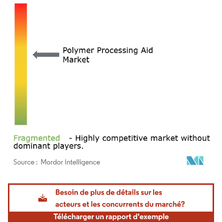
Image © Mordor Intelligence. La réutilisation nécessite une attribution sous CC BY 4.