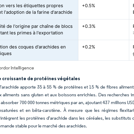
ion vers les étiquettes propres
+0.5%
t l'adoption de la farine d'arachide
ité de l'origine par chaîne de blocs
+0.3%
ant les primes à l'exportation
ation des coques d'arachides en
+0.2%
tiques
rdor Intelligence
croissante de protéines végétales
d'arachide apporte 35 à 55 % de protéines et 15 % de fibres alimenta
 aliments sans gluten et aux boissons enrichies. Des recherches ins
 absorber 700 000 tonnes métriques par an, ajoutant 437 millions US
insaturées et en bêta-carotène. À mesure que les régimes flexita
 intègrent les protéines d'arachide dans les céréales, les substitut
mande stable pour le marché des arachides.