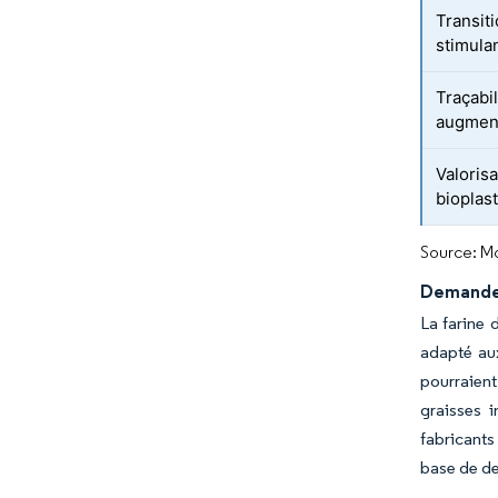
Transit
stimulan
Traçabil
augment
Valoris
bioplas
Source: Mo
Demande 
La farine 
adapté aux
pourraient
graisses 
fabricants
base de de