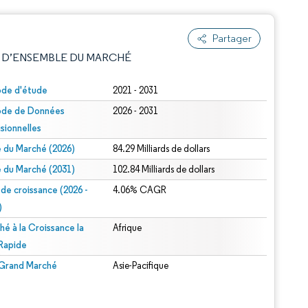
Partager
 D’ENSEMBLE DU MARCHÉ
ode d'étude
2021 - 2031
ode de Données
2026 - 2031
isionnelles
le du Marché (2026)
84.29 Milliards de dollars
le du Marché (2031)
102.84 Milliards de dollars
 de croissance (2026 -
4.06% CAGR
e attribution sous CC BY 4.0.
)
hé à la Croissance la
Afrique
 Rapide
 Grand Marché
Asie-Pacifique