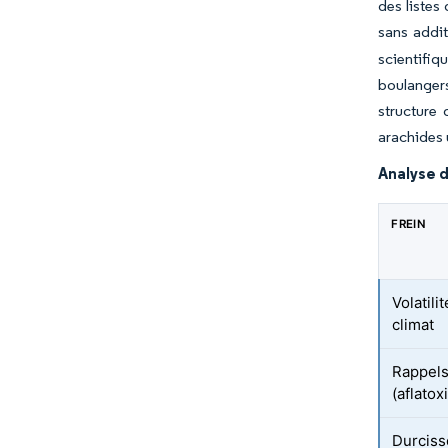
des listes
sans addit
scientifiq
boulangers
structure 
arachides 
Analyse d
FREIN
Volatili
climat
Rappels 
(aflatox
Durciss