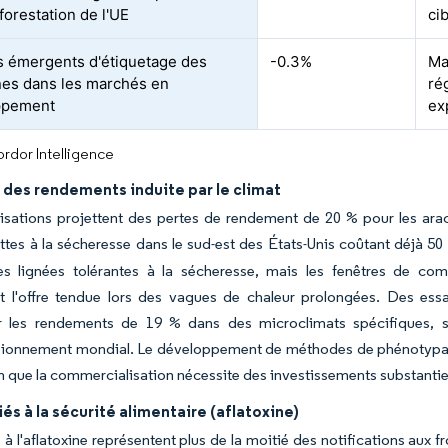
forestation de l'UE
ci
 émergents d'étiquetage des
-0.3%
Ma
nes dans les marchés en
ré
ppement
ex
rdor Intelligence
é des rendements induite par le climat
sations projettent des pertes de rendement de 20 % pour les arach
ttes à la sécheresse dans le sud-est des États-Unis coûtant déjà 50
es lignées tolérantes à la sécheresse, mais les fenêtres de com
 l'offre tendue lors des vagues de chaleur prolongées. Des essai
 les rendements de 19 % dans des microclimats spécifiques, so
ionnement mondial. Le développement de méthodes de phénotypage à 
en que la commercialisation nécessite des investissements substanti
iés à la sécurité alimentaire (aflatoxine)
s à l'aflatoxine représentent plus de la moitié des notifications aux 