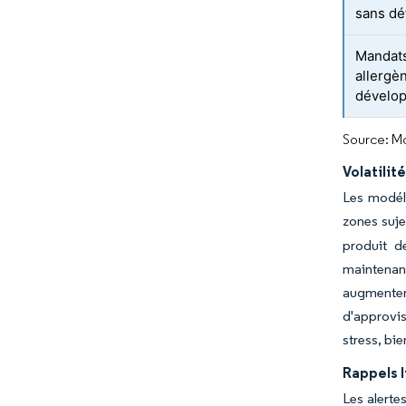
sans dé
Mandats
allergè
dévelo
Source: Mo
Volatilit
Les modéli
zones suje
produit d
maintenant
augmenter
d'approvis
stress, bi
Rappels l
Les alerte