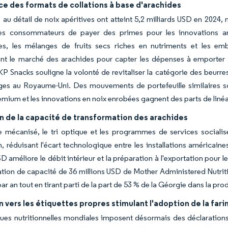
e des formats de collations à base d'arachides
 au détail de noix apéritives ont atteint 5,2 milliards USD en 2024,
es consommateurs de payer des primes pour les innovations ar
es, les mélanges de fruits secs riches en nutriments et les emba
nt le marché des arachides pour capter les dépenses à emporter ma
KP Snacks souligne la volonté de revitaliser la catégorie des beurr
s au Royaume-Uni. Des mouvements de portefeuille similaires sont
remium et les innovations en noix enrobées gagnent des parts de linéa
n de la capacité de transformation des arachides
 mécanisé, le tri optique et les programmes de services socialisé
, réduisant l'écart technologique entre les installations américain
SD améliore le débit intérieur et la préparation à l'exportation pour 
tion de capacité de 36 millions USD de Mother Administered Nutritiv
par an tout en tirant parti de la part de 53 % de la Géorgie dans la p
n vers les étiquettes propres stimulant l'adoption de la fari
ques nutritionnelles mondiales imposent désormais des déclaration