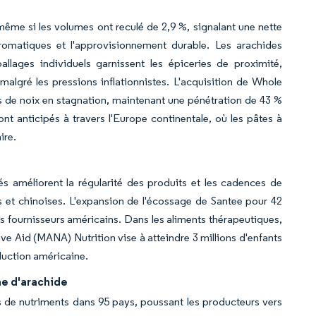
 même si les volumes ont reculé de 2,9 %, signalant une nette
omatiques et l'approvisionnement durable. Les arachides
llages individuels garnissent les épiceries de proximité,
lgré les pressions inflationnistes. L'acquisition de Whole
es de noix en stagnation, maintenant une pénétration de 43 %
 anticipés à travers l'Europe continentale, où les pâtes à
ire.
s améliorent la régularité des produits et les cadences de
es et chinoises. L'expansion de l'écossage de Santee pour 42
les fournisseurs américains. Dans les aliments thérapeutiques,
e Aid (MANA) Nutrition vise à atteindre 3 millions d'enfants
roduction américaine.
ne d'arachide
s de nutriments dans 95 pays, poussant les producteurs vers