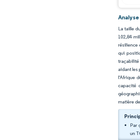
Analyse
La taille 
102,84 mil
résilience
qui posit
traçabilit
aidant les
l'Afrique 
capacité 
géographiq
matière de 
Princi
Par 
un T