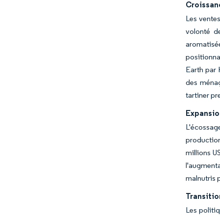
Croissanc
Les ventes
volonté d
aromatisé
positionna
Earth par 
des ménage
tartiner p
Expansio
L'écossage
production
millions U
l'augmenta
malnutris 
Transitio
Les politi