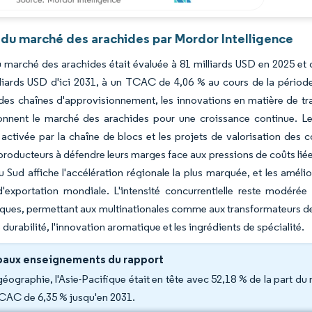
 du marché des arachides par Mordor Intelligence
du marché des arachides était évaluée à 81 milliards USD en 2025 et 
liards USD d'ici 2031, à un TCAC de 4,06 % au cours de la période 
 des chaînes d'approvisionnement, les innovations en matière de tra
ionnent le marché des arachides pour une croissance continue. Le
é activée par la chaîne de blocs et les projets de valorisation des co
 producteurs à défendre leurs marges face aux pressions de coûts liée
du Sud affiche l'accélération régionale la plus marquée, et les amé
d'exportation mondiale. L'intensité concurrentielle reste modéré
ues, permettant aux multinationales comme aux transformateurs de ta
durabilité, l'innovation aromatique et les ingrédients de spécialité.
paux enseignements du rapport
géographie, l'Asie-Pacifique était en tête avec 52,18 % de la part du 
CAC de 6,35 % jusqu'en 2031.