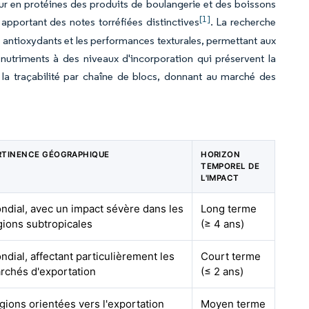
neur en protéines des produits de boulangerie et des boissons
[1]
 apportant des notes torréfiées distinctives
. La recherche
es antioxydants et les performances texturales, permettant aux
 nutriments à des niveaux d'incorporation qui préservent la
ec la traçabilité par chaîne de blocs, donnant au marché des
RTINENCE GÉOGRAPHIQUE
HORIZON
TEMPOREL DE
L'IMPACT
ndial, avec un impact sévère dans les
Long terme
gions subtropicales
(≥ 4 ans)
ndial, affectant particulièrement les
Court terme
rchés d'exportation
(≤ 2 ans)
gions orientées vers l'exportation
Moyen terme