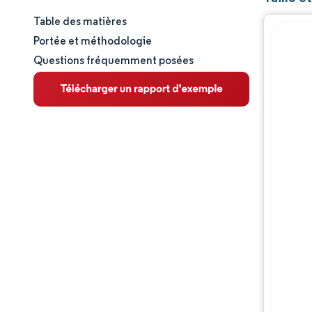
Table des matières
Taille et part de marché
Portée et méthodologie
Questions fréquemment posées
Analyse du marché
Tendances et perspectives
Analyse géographique
Paysage réglementaire
Analyse de la chaîne de valeur
Opportunités et perspectives
Évolutions de l'industrie