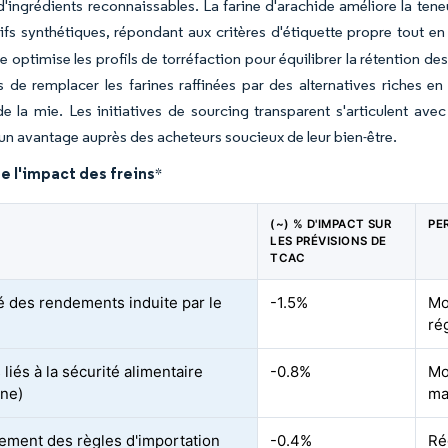
 d'ingrédients reconnaissables. La farine d'arachide améliore la te
ifs synthétiques, répondant aux critères d'étiquette propre tout en
ue optimise les profils de torréfaction pour équilibrer la rétention d
 de remplacer les farines raffinées par des alternatives riches en
de la mie. Les initiatives de sourcing transparent s'articulent av
un avantage auprès des acheteurs soucieux de leur bien-être.
e l'impact des freins
*
(~) % D'IMPACT SUR
PE
LES PRÉVISIONS DE
TCAC
té des rendements induite par le
-1.5%
Mo
ré
liés à la sécurité alimentaire
-0.8%
Mo
ine)
ma
ement des règles d'importation
-0.4%
Ré