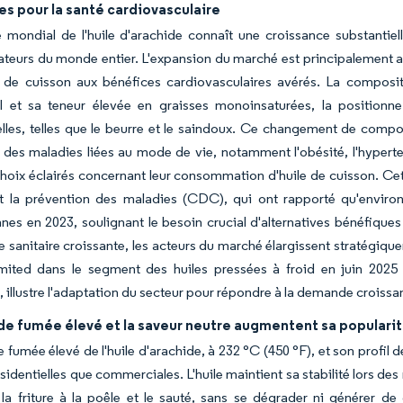
s pour la santé cardiovasculaire
mondial de l'huile d'arachide connaît une croissance substantiell
eurs du monde entier. L'expansion du marché est principalement a
s de cuisson aux bénéfices cardiovasculaires avérés. La composit
ol et sa teneur élevée en graisses monoinsaturées, la positionn
elles, telles que le beurre et le saindoux. Ce changement de com
 des maladies liées au mode de vie, notamment l'obésité, l'hyperten
choix éclairés concernant leur consommation d'huile de cuisson. Ce
et la prévention des maladies (CDC), qui ont rapporté qu'environ
nes en 2023, soulignant le besoin crucial d'alternatives bénéfiques
 sanitaire croissante, les acteurs du marché élargissent stratégique
mited dans le segment des huiles pressées à froid en juin 2025 
, illustre l'adaptation du secteur pour répondre à la demande croissa
de fumée élevé et la saveur neutre augmentent sa popularité
e fumée élevé de l'huile d'arachide, à 232 °C (450 °F), et son profil d
ésidentielles que commerciales. L'huile maintient sa stabilité lors de
la friture à la poêle et le sauté, sans se dégrader ni générer de