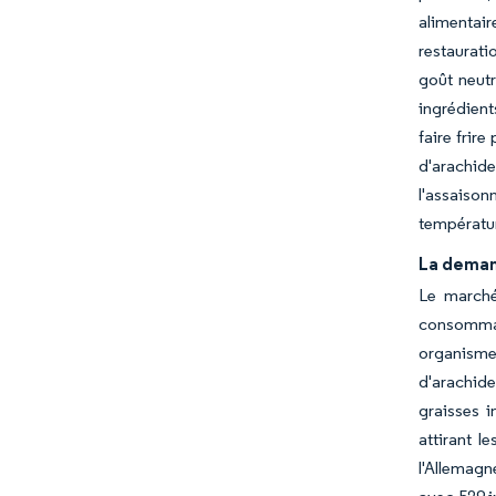
alimentair
restaurati
goût neutr
ingrédient
faire frir
d'arachid
l'assaison
températur
La deman
Le marché
consommate
organismes
d'arachide
graisses i
attirant l
l'Allemagn