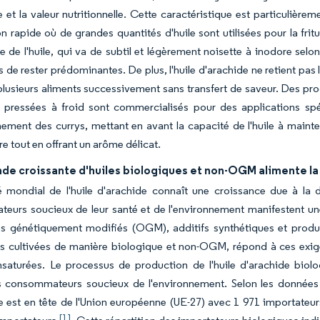
e et la valeur nutritionnelle. Cette caractéristique est particulièr
on rapide où de grandes quantités d'huile sont utilisées pour la fritu
e de l'huile, qui va de subtil et légèrement noisette à inodore selo
s de rester prédominantes. De plus, l'huile d'arachide ne retient p
e plusieurs aliments successivement sans transfert de saveur. Des pr
e pressées à froid sont commercialisés pour des applications spé
nement des currys, mettant en avant la capacité de l'huile à mainten
e tout en offrant un arôme délicat.
de croissante d'huiles biologiques et non-OGM alimente la
 mondial de l'huile d'arachide connaît une croissance due à la
urs soucieux de leur santé et de l'environnement manifestent une 
 génétiquement modifiés (OGM), additifs synthétiques et produits 
s cultivées de manière biologique et non-OGM, répond à ces exigen
nsaturées. Le processus de production de l'huile d'arachide biol
es consommateurs soucieux de l'environnement. Selon les données 20
e est en tête de l'Union européenne (UE-27) avec 1 971 importateur
[1]