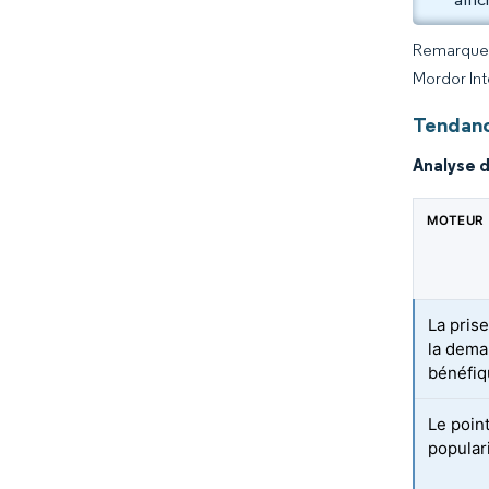
Remarque :
Mordor Int
Tendanc
Analyse 
MOTEUR
La pris
la dema
bénéfiq
Le poin
populari