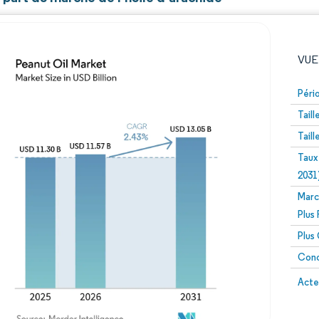
VUE
Péri
Tail
Tail
Taux
2031
Marc
Image © Mordor Intelligence. La réutilisation nécessite un
Plus
Plus
Conc
Image 
Acte