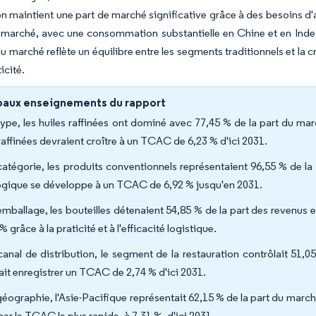
on maintient une part de marché significative grâce à des besoins d
marché, avec une consommation substantielle en Chine et en Inde, o
du marché reflète un équilibre entre les segments traditionnels et la
ticité.
paux enseignements du rapport
type, les huiles raffinées ont dominé avec 77,45 % de la part du marc
raffinées devraient croître à un TCAC de 6,23 % d'ici 2031.
catégorie, les produits conventionnels représentaient 96,55 % de la
ogique se développe à un TCAC de 6,92 % jusqu'en 2031.
emballage, les bouteilles détenaient 54,85 % de la part des revenus
% grâce à la praticité et à l'efficacité logistique.
canal de distribution, le segment de la restauration contrôlait 51,05
ait enregistrer un TCAC de 2,74 % d'ici 2031.
géographie, l'Asie-Pacifique représentait 62,15 % de la part du marché
her le TCAC le plus rapide, à 7,31 %, d'ici 2031.