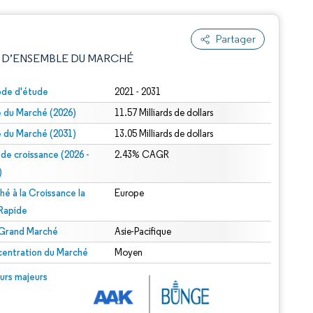
Partager
 D’ENSEMBLE DU MARCHÉ
ode d'étude
2021 - 2031
le du Marché (2026)
11.57 Milliards de dollars
le du Marché (2031)
13.05 Milliards de dollars
 de croissance (2026 -
2.43% CAGR
)
hé à la Croissance la
Europe
e attribution sous CC BY 4.0.
 Rapide
 Grand Marché
Asie-Pacifique
entration du Marché
Moyen
© Mordor Intelligence. La réutilisation nécessite une attribution sous CC BY 4.0.
urs majeurs