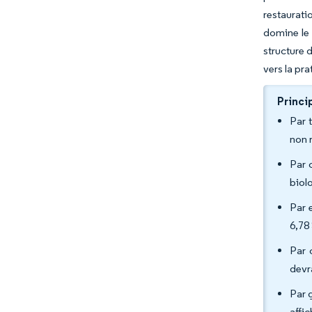
restaurati
domine le 
structure 
vers la pra
Princi
Par 
non 
Par 
biol
Par 
6,78 
Par 
devr
Par 
affic