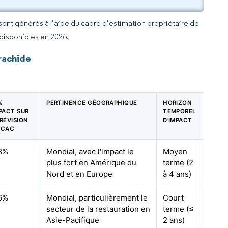
 sont générés à l’aide du cadre d’estimation propriétaire de
 disponibles en 2026.
rachide
%
PERTINENCE GÉOGRAPHIQUE
HORIZON
MPACT SUR
TEMPOREL
RÉVISION
D'IMPACT
TCAC
8%
Mondial, avec l'impact le
Moyen
plus fort en Amérique du
terme (2
Nord et en Europe
à 4 ans)
6%
Mondial, particulièrement le
Court
secteur de la restauration en
terme (≤
Asie-Pacifique
2 ans)