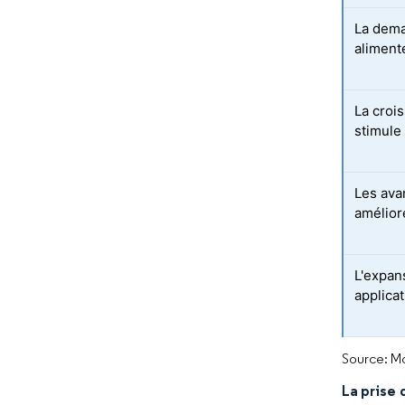
La dema
aliment
La croi
stimule
Les ava
amélior
L'expans
applica
Source: Mo
La prise 