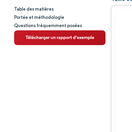
Table des matières
Taille et part de marché
Portée et méthodologie
Questions fréquemment posées
Analyse du marché
Tendances et perspectives
Analyse des segments
Analyse géographique
Paysage réglementaire
Paysage concurrentiel
Acteurs majeurs
Opportunités et perspectives