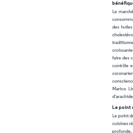
bénéfique
Le marché 
consommat
des huile
cholestér
traditionn
croissante
faire des 
contrôle 
coronarien
conscience
Marico Li
d'arachide
Le point 
Le point d
cuisines r
profonde, 