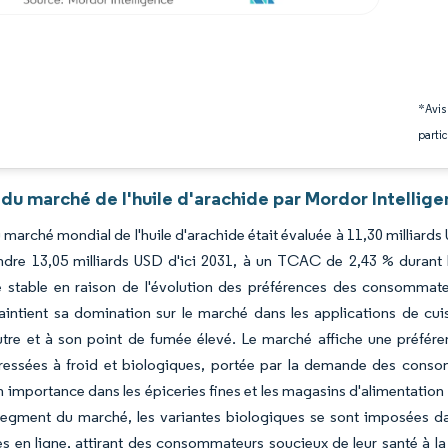
*Avis
partic
du marché de l'huile d'arachide par Mordor Intellig
du marché mondial de l'huile d'arachide était évaluée à 11,30 milliard
ndre 13,05 milliards USD d'ici 2031, à un TCAC de 2,43 % durant 
 stable en raison de l'évolution des préférences des consommateur
aintient sa domination sur le marché dans les applications de cui
tre et à son point de fumée élevé. Le marché affiche une préféren
pressées à froid et biologiques, portée par la demande des cons
 importance dans les épiceries fines et les magasins d'alimentation 
segment du marché, les variantes biologiques se sont imposées dan
s en ligne, attirant des consommateurs soucieux de leur santé à la