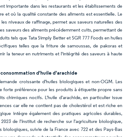
ement importante dans les restaurants et les établissements de
re et où la qualité constante des aliments est essentielle. Le
n les niveaux de raffinage, permet aux saveurs naturelles des
as les saveurs des aliments précédemment cuits, permettant de
oduits tels que Tata Simply Better et SGR 777 Foods en huiles
cifiques telles que la friture de samoussas, de pakoras et
ir la teneur en nutriments et l'intégrité des saveurs à haute
 consommation d'huile d'arachide
 demande croissante d'huiles biologiques et non-OGM. Les
forte préférence pour les produits à étiquette propre sans
chimiques nocifs. L'huile d'arachide, en particulier issue
ces car elle ne contient pas de cholestérol et est riche en
ogique intègre également des pratiques agricoles durables,
23 de l'Institut de recherche sur l'agriculture biologique,
s biologiques, suivie de la France avec 722 et des Pays-Bas