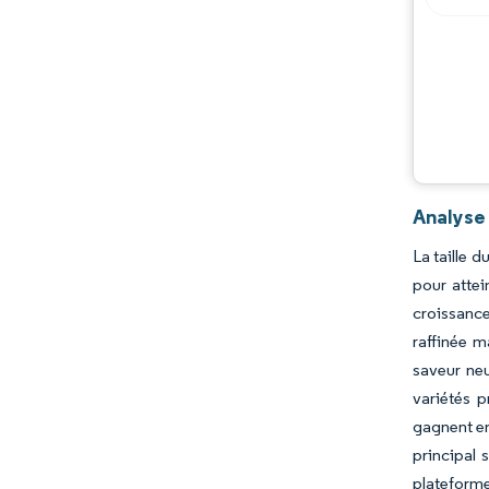
Évolutions de l'industrie
Analyse 
La taille 
pour attei
croissance
raffinée m
saveur neu
variétés 
gagnent en
principal 
plateforme