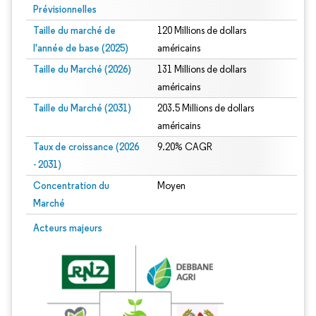
Prévisionnelles
Taille du marché de
120 Millions de dollars
l'année de base (2025)
américains
Taille du Marché (2026)
131 Millions de dollars
américains
Taille du Marché (2031)
203.5 Millions de dollars
américains
Taux de croissance (2026
9.20% CAGR
- 2031)
Concentration du
Moyen
Marché
Image © Mordor Intelligence. La réutilisation nécessite une attribution sous CC 
Acteurs majeurs