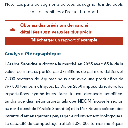
Note: Les parts de segments de tous les segments individuels
Image © Mordor Intelligence. La réutilisation nécessite une attribution sous CC BY 4.
sont disponibles à l'achat du rapport
Analyse Géographique
L'Arabie Saoudite a dominé le marché en 2025 avec 65 % de la
valeur du marché, portée par 37 millions de palmiers dattiers et
7 800 hectares de légumes sous abri avec une production de
797 000 tonnes métriques. La Vision 2030 impose de réduire les
importations synthétiques face à une demande amplifiée,
tandis que des méga-projets tels que NEOM (nouvelle région
au nord-ouest de l'Arabie Saoudite) et la Mer Rouge exigent des
intrants d'aménagement paysager exclusivement biologiques.
La capacité de compostage a atteint 320 000 tonnes métriques