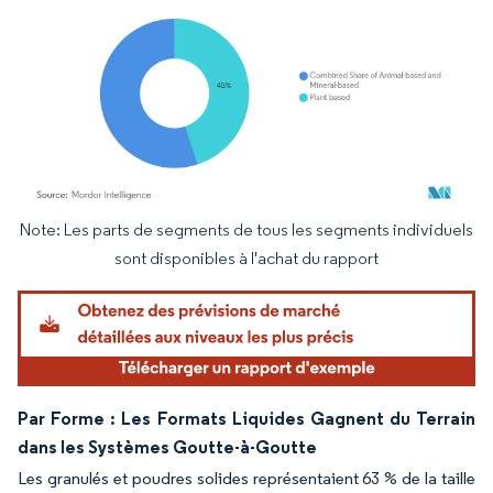
Note: Les parts de segments de tous les segments individuels
Image © Mordor Intelligence. La réutilisation nécessite une attribution sous CC BY 4.
sont disponibles à l'achat du rapport
Par Forme : Les Formats Liquides Gagnent du Terrain
dans les Systèmes Goutte-à-Goutte
Les granulés et poudres solides représentaient 63 % de la taille