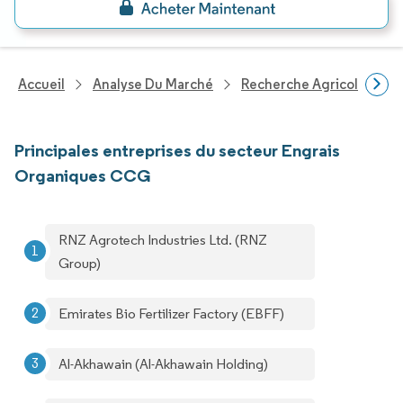
Accueil
Analyse Du Marché
Recherche Agricole
R
Principales entreprises du secteur Engrais
Organiques CCG
RNZ Agrotech Industries Ltd. (RNZ
Group)
Emirates Bio Fertilizer Factory (EBFF)
Al-Akhawain (Al-Akhawain Holding)