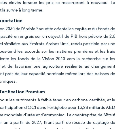
plus élevés lorsque les prix se resserreront à nouveau. La
 la survie à long terme.
xportation
ion 2030 de l'Arabie Saoudite oriente les capitaux du Fonds de
apacité en engrais sur un objectif de PIB hors pétrole de 2,6
riel similaire aux Émirats Arabes Unis, rendu possible par une
s-tend les accords sur les matières premières et les frais
iente les fonds de la Vision 2040 vers la recherche sur les
et de favoriser une agriculture résiliente au changement
ent près de leur capacité nominale même lors des baisses de
nomiques.
Tarification Premium
ur les nutriments à faible teneur en carbone certifiés, et le
articipation d'OCI dans Fertiglobe pour 13,28 milliards AED
time mondiale d'urée et d'ammoniac. La coentreprise de Mitsui
 an à partir de 2027, tirant parti du réseau de captage du