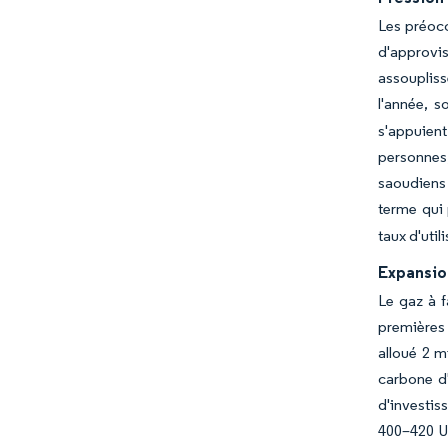
Les préocc
d'approvi
assoupliss
l'année, 
s'appuient
personnes,
saoudiens
terme qui 
taux d'uti
Expansio
Le gaz à f
premières 
alloué 2 m
carbone d'
d'investis
400–420 U