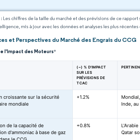
 Les chiffres de la taille du marché et des prévisions de ce rapport
elligence, mis à jour avec les données et analyses les plus récentes
es et Perspectives du Marché des Engrais du CCG
de l'Impact des Moteurs
*
(~) % D'IMPACT
PERTINE
SUR LES
PRÉVISIONS DE
TCAC
n croissante sur la sécurité
+1.2%
Mondial
aire mondiale
Inde, au
on de la capacité de
+0.8%
L'Arabie
ion d'ammoniac à base de gaz
Qatar so
 dans le CCG