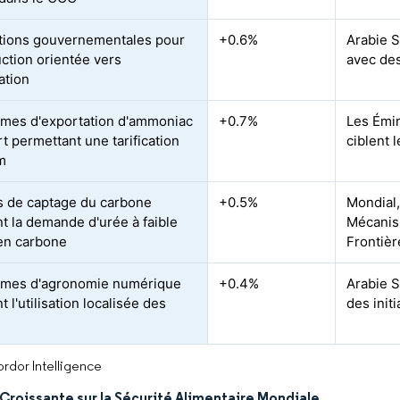
ions gouvernementales pour
+0.6%
Arabie S
uction orientée vers
avec des
ation
rmes d'exportation d'ammoniac
+0.7%
Les Émir
t permettant une tarification
ciblent 
m
 de captage du carbone
+0.5%
Mondial,
nt la demande d'urée à faible
Mécanis
en carbone
Frontiè
rmes d'agronomie numérique
+0.4%
Arabie S
t l'utilisation localisée des
des initi
rdor Intelligence
Croissante sur la Sécurité Alimentaire Mondiale