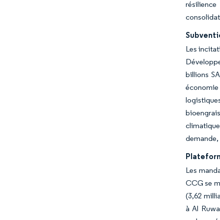
résilienc
consolidati
Subventi
Les incita
Développem
billions S
économie d
logistique
bioengrai
climatique
demande, 
Platefor
Les mandat
CCG se mob
(3,62 mill
à Al Ruwa