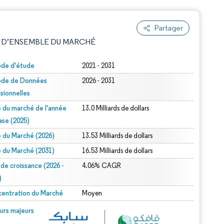
Partager
 D’ENSEMBLE DU MARCHÉ
ode d'étude
2021 - 2031
ode de Données
2026 - 2031
isionnelles
le du marché de l'année
13.0 Milliards de dollars
ase (2025)
le du Marché (2026)
13.53 Milliards de dollars
e attribution sous CC BY 4.0.
le du Marché (2031)
16.53 Milliards de dollars
 de croissance (2026 -
4.06% CAGR
)
entration du Marché
Moyen
© Mordor Intelligence. La réutilisation nécessite une attribution sous CC BY 4.0.
urs majeurs