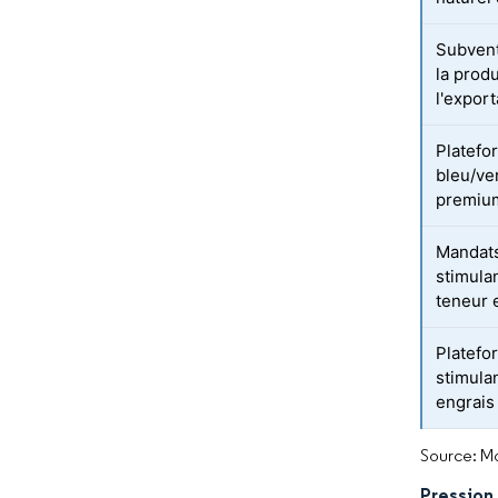
Subvent
la prod
l'export
Platefo
bleu/ver
premiu
Mandats
stimula
teneur 
Platefo
stimulan
engrais
Source: Mo
Pression 