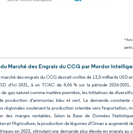
*Avis
partic
 du Marché des Engrais du CCG par Mordor Intellig
du marché des engrais du CCG devrait croître de 13,0 milliards USD en
 USD d'ici 2031, à un TCAC de 4,06 % sur la période 2026-2031. 
de gaz naturel comme matière première, les initiatives de diversifi
de production d'ammoniac bleu et vert. La demande constante de
s régionales soutenant la production orientée vers l'exportation,
r des marges rentables. Selon la Base de Données Statistique
tion et l'Agriculture, la production de légumes d'Oman a augmenté de
riques en 2023, stimulant une demande plus élevée en engrais au co