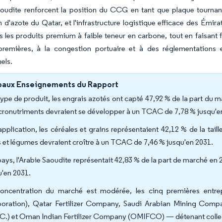
aoudite renforcent la position du CCG en tant que plaque tournant
 d'azote du Qatar, et l'infrastructure logistique efficace des Émi
 les produits premium à faible teneur en carbone, tout en faisant fa
premières, à la congestion portuaire et à des réglementations 
els.
paux Enseignements du Rapport
type de produit, les engrais azotés ont capté 47,92 % de la part du
cronutriments devraient se développer à un TCAC de 7,78 % jusqu'e
application, les céréales et grains représentaient 42,12 % de la ta
ts et légumes devraient croître à un TCAC de 7,46 % jusqu'en 2031.
pays, l'Arabie Saoudite représentait 42,83 % de la part de marché e
u'en 2031.
oncentration du marché est modérée, les cinq premières entrep
oration), Qatar Fertilizer Company, Saudi Arabian Mining Comp
.C.) et Oman Indian Fertilizer Company (OMIFCO) — détenant collect