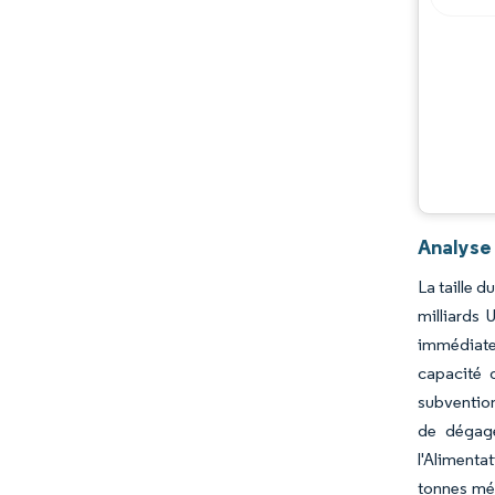
Évolutions de l'industrie
Analyse
La taille 
milliards
immédiate 
capacité 
subvention
de dégage
l'Alimenta
tonnes mét