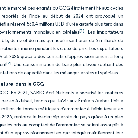
ent le marché des engrais du CCG étroitement lié aux cycles
s reportés de l'Inde au début de 2024 ont provoqué un
il a réservé 530,4 millions USD d'urée qatarie plus tard dans
[1]
provisionnements mondiaux en céréales
. Les importateurs
lé, de riz et de maïs qui nourrissent près de 3 milliards de
n robustes même pendant les creux de prix. Les exportateurs
19 et 2026 grâce à des contrats d'approvisionnement à long
[2]
ent
. Une consommation de base plus élevée soutient des
mentations de capacité dans les mélanges azotés et spéciaux.
aturel dans le CCG
CCG. En 2024, SABIC Agri-Nutrients a sécurisé les matières
par an à Jubail, tandis que Ta'ziz aux Émirats Arabes Unis a
 1 million de tonnes métriques d'ammoniac à faible teneur en
 2026, renforce le leadership azoté du pays grâce à un plan
que les prix au comptant de l'ammoniac se soient assouplis à
t d'un approvisionnement en gaz intégré maintiennent leur