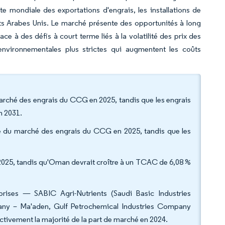
e mondiale des exportations d'engrais, les installations de
rats Arabes Unis. Le marché présente des opportunités à long
ce à des défis à court terme liés à la volatilité des prix des
environnementales plus strictes qui augmentent les coûts
 marché des engrais du CCG en 2025, tandis que les engrais
n 2031.
ille du marché des engrais du CCG en 2025, tandis que les
n 2025, tandis qu'Oman devrait croître à un TCAC de 6,08 %
rises — SABIC Agri-Nutrients (Saudi Basic Industries
any – Ma'aden, Gulf Petrochemical Industries Company
ivement la majorité de la part de marché en 2024.