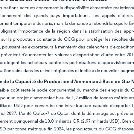
upations accrues concernant la disponibilité alimentaire maintienn
sionnement des grands pays importateurs. Les appels d'offre
ement temporaire des prix, mais la demande a rebondi lorsque le Brés
soulignant l'importance de la région dans la stabilisation des ap
 sur la production constante du CCG pour protéger les récoltes de b
 poussant les exportateurs à maintenir des calendriers d'expéditio
 prévoient d'augmenter les volumes d'exportation d'urée entre 20
protègent les acheteurs contre les perturbations d'approvisionnem
lisation sains dans les usines régionales et incite à de nouvelles aug
n de la Capacité de Production d'Ammoniac à Base de Gaz N
aible coût reste le socle concurrentiel du marché des engrais du 
pour un projet d'ammoniac bleu de 1,2 million de tonnes métriques 
illiards USD pour construire une infrastructure capable d'exporter
ici 2027. L'unité Qafco-7 du Qatar, dont le démarrage est prévu en
sement quinquennal de 10,8 milliards QR (2,97 milliards USD). Bien 
SD par tonne métrique fin 2024, les producteurs du CCG disposan