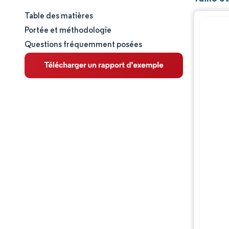
Table des matières
Taille et part de marché
Portée et méthodologie
Questions fréquemment posées
Analyse du marché
Tendances et perspectives
Analyse des segments
Analyse géographique
Paysage réglementaire
Paysage concurrentiel
Acteurs majeurs
Opportunités et perspectives