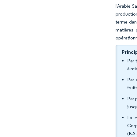
l'Arabie S
production
terme dans
matières 
opérationn
Princi
Par 
à mi
Par 
frui
Par 
jusq
La c
Corp
(B.S