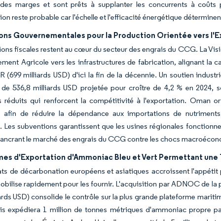
e des marges et sont prêts à supplanter les concurrents à coûts 
on reste probable car l'échelle et l'efficacité énergétique déterminent
ons Gouvernementales pour la Production Orientée vers l'E
tions fiscales restent au cœur du secteur des engrais du CCG. La Vis
ent Agricole vers les infrastructures de fabrication, alignant la c
AR (699 milliards USD) d'ici la fin de la décennie. Un soutien indust
e 536,8 milliards USD projetée pour croître de 4,2 % en 2024, sou
s réduits qui renforcent la compétitivité à l'exportation. Oman or
s afin de réduire la dépendance aux importations de nutriments 
. Les subventions garantissent que les usines régionales fonctionn
ancrant le marché des engrais du CCG contre les chocs macroéco
mes d'Exportation d'Ammoniac Bleu et Vert Permettant une 
s de décarbonation européens et asiatiques accroissent l'appétit po
ilise rapidement pour les fournir. L'acquisition par ADNOC de la p
iards USD) consolide le contrôle sur la plus grande plateforme mari
is expédiera 1 million de tonnes métriques d'ammoniac propre par