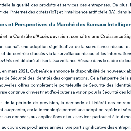
tielle la qualité des produits et services des entreprises. De plus, 
mixte, l'internet des objets (IoT) et l'intelligence artificielle (IA), dan
es et Perspectives du Marché des Bureaux Intellige
té et le Contrôle d'Accès devraient connaître une Croissance Sig
on connaît une adoption significative de la surveillance réseau, 
é et de contrôle d'accès via la surveillance réseau et les informat
s-Unis ont déclaré utiliser la Surveillance Réseau dans le cadre de leu
, en mars 2021, CyberArk a annoncé la disponibilité de nouveaux a
ves de Sécurité des Identités des organisations. Cela fait partie de la 
nouvelles offres complètent le portefeuille de Sécurité des Identit
rise continue d'investir et d'exécuter sa vision pour la Sécurité des Id
s de la période de prévision, la demande et l'intérêt des entrep
nt augmenter, car la technologie permet une adoption rapide et sécuri
ès aux données, aux applications et aux services partout et à tout m
, au cours des prochaines années, une part significative des entrepri