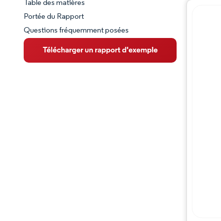
Table des matières
Aperçu du marché
Portée du Rapport
Questions fréquemment posées
VUE D’ENSEMBLE DU MARCHÉ
Principales tendances du marché
Paysage concurrentiel
Évolutions de l'industrie