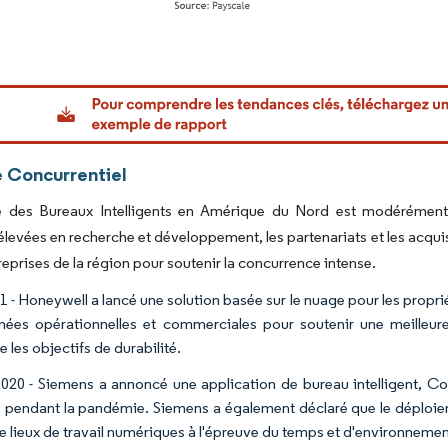
or Intelligence. La réutilisation nécessite une attribution sous CC BY 4.0.
 Concurrentiel
 des Bureaux Intelligents en Amérique du Nord est modérément c
levées en recherche et développement, les partenariats et les acquis
treprises de la région pour soutenir la concurrence intense.
1 - Honeywell a lancé une solution basée sur le nuage pour les propri
nées opérationnelles et commerciales pour soutenir une meilleure 
e les objectifs de durabilité.
 2020 - Siemens a annoncé une application de bureau intelligent, Co
é pendant la pandémie. Siemens a également déclaré que le déploiemen
 lieux de travail numériques à l'épreuve du temps et d'environnements