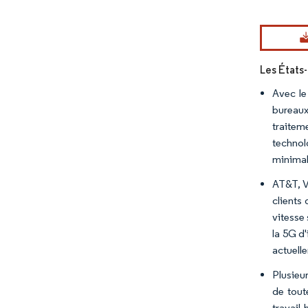
Image © Mord
Les États
Avec le
bureaux
traitem
technol
minimal
AT&T, Ve
clients
vitesse
la 5G d'
actuell
Plusieu
de tout
travail