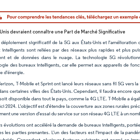
or Intelligence. La réutilisation nécessite une attribution sous CC BY 4.0.
-Unis devraient connaître une Part de Marché Significative
 déploiement significatif de la 5G aux États-Unis et l'amélioration d
 intelligents sont reliées par des réseaux plus rapides et plus pu
ent et de données dans le nuage. La technologie 5G révolutionn
ogie des bureaux intelligents, car elle permet aux appareils de fon
e d'énergie.
rizon, T-Mobile et Sprint ont lancé leurs réseaux sans fil 5G vers la
 dans certaines villes des États-Unis. Cependant, il faudra encore 
 soit disponible dans tout le pays, comme la 4G LTE. T-Mobile a éga
ici 2024. L'objectif est d'étendre la couverture aux zones rurales pr
ement une version d'essai du service sur son réseau 4G LTE à un nomb
rs évolutions ont accéléré la demande de bureaux intelligents, port
es les parties prenantes. L'un des facteurs est l'impact de la pandé
 hybride. Cependant, plusieurs facteurs existants ont gagné en impo