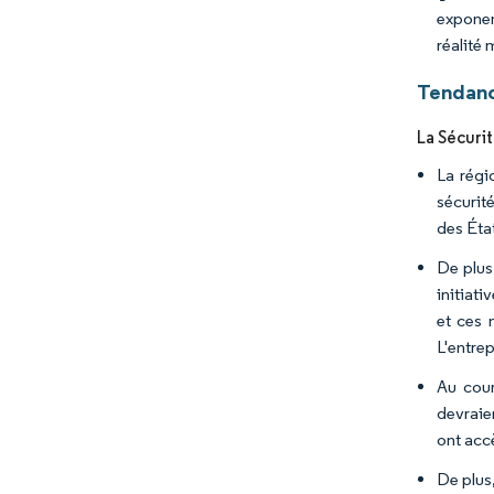
exponen
réalité 
Tendanc
La Sécuri
La régi
sécurit
des État
De plus
initiati
et ces 
L'entrep
Au cour
devraie
ont acc
De plus