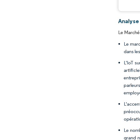
Analyse
Le Marché 
Le marc
dans les
L'IoT su
artific
entrepr
parleur
employé
L'accent
préoccu
opérati
Le nomb
grand n