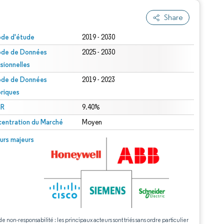
Share
ode d'étude
2019 - 2030
ode de Données
2025 - 2030
isionnelles
ode de Données
2019 - 2023
oriques
R
9.40%
entration du Marché
Moyen
urs majeurs
de non-responsabilité : les principaux acteurs sont triés sans ordre particulier