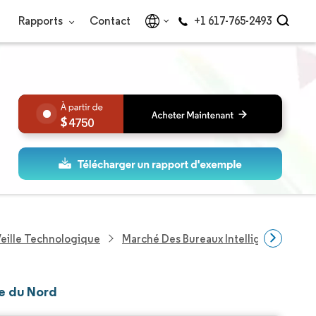
Rapports
Contact
+1 617-765-2493
4750
eille Technologique
Marché Des Bureaux Intelligents En A
ue du Nord