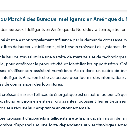
Image © Mordor Intelligence. La réutilisation nécessite une attribution sous CC BY 4.0
 du Marché des Bureaux Intelligents en Amérique du 
des Bureaux Intelligents en Amérique du Nord devrait enregistrer u
hé étudié est principalement influencé par la demande croissante de
 offres de bureaux intelligents, et le besoin croissant de systèmes de sé
r le lieu de travail utilise une variété de matériels et de technologies,
ielle, pour améliorer la productivité et identifier les opportunités
ises d'utiliser son assistant numérique Alexa dans un cadre de bur
s intelligents Amazon Echo au bureau pour fournir des informations, t
s de commander des fournitures.
 croissant mis sur l'efficacité énergétique est un autre facteur clé q
pations environnementales croissantes poussent les entreprises d
ons et à réduire leur empreinte environnementale.
re croissant d'appareils intelligents a été la principale raison de 
ombre d'appareils et une forte dépendance aux technologies émer