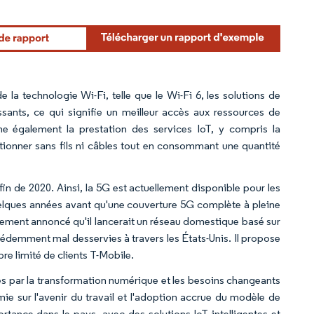
e la technologie Wi-Fi, telle que le Wi-Fi 6, les solutions de
issants, ce qui signifie un meilleur accès aux ressources de
e également la prestation des services IoT, y compris la
ctionner sans fils ni câbles tout en consommant une quantité
 fin de 2020. Ainsi, la 5G est actuellement disponible pour les
quelques années avant qu'une couverture 5G complète à pleine
lement annoncé qu'il lancerait un réseau domestique basé sur
écédemment mal desservies à travers les États-Unis. Il propose
re limité de clients T-Mobile.
ées par la transformation numérique et les besoins changeants
mie sur l'avenir du travail et l'adoption accrue du modèle de
rtance dans le pays, avec des solutions IoT intelligentes et