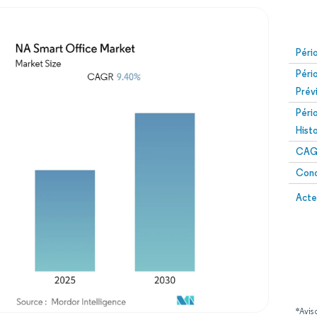
Péri
Péri
Prév
Péri
Hist
CAG
Conc
Acte
*Avis 