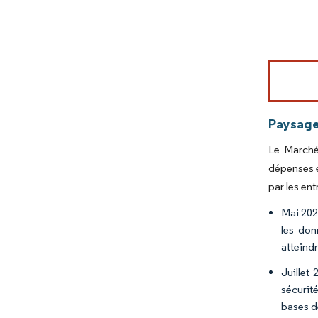
Image © Mord
Paysage
Le Marché
dépenses é
par les en
Mai 202
les don
atteindr
Juillet
sécurit
bases de