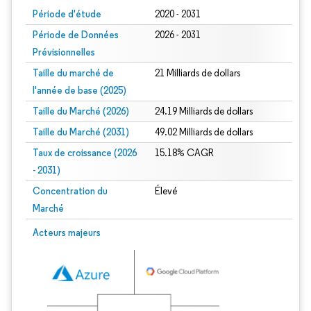
Période d'étude
2020 - 2031
Période de Données
2026 - 2031
Prévisionnelles
Taille du marché de
21 Milliards de dollars
l'année de base (2025)
Taille du Marché (2026)
24.19 Milliards de dollars
Taille du Marché (2031)
49.02 Milliards de dollars
Taux de croissance (2026
15.18% CAGR
- 2031)
Concentration du
Élevé
Marché
Image © Mordor Intelligence. La réutilisation nécessite une attribution sous CC 
Acteurs majeurs