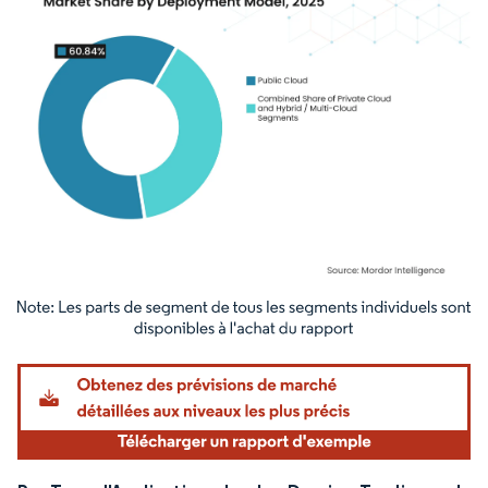
Image © Mordor Intelligence. La réutilisation nécessite une attribution sous CC BY 4.