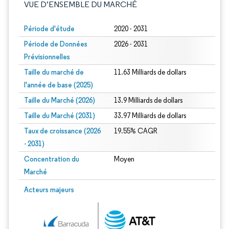
VUE D’ENSEMBLE DU MARCHÉ
Période d'étude
2020 - 2031
Période de Données
2026 - 2031
Prévisionnelles
Taille du marché de
11.63 Milliards de dollars
l'année de base (2025)
Taille du Marché (2026)
13.9 Milliards de dollars
Taille du Marché (2031)
33.97 Milliards de dollars
Taux de croissance (2026
19.55% CAGR
- 2031)
Concentration du
Moyen
Marché
Image © Mordor Intelligence. La réutilisation nécessite une attribution sous CC 
Acteurs majeurs