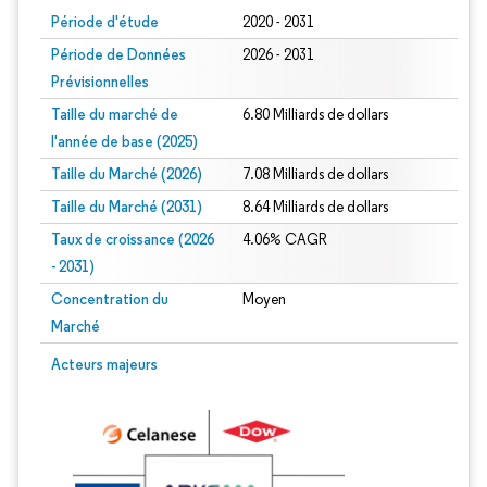
Période d'étude
2020 - 2031
Période de Données
2026 - 2031
Prévisionnelles
Taille du marché de
6.80 Milliards de dollars
l'année de base (2025)
Taille du Marché (2026)
7.08 Milliards de dollars
Taille du Marché (2031)
8.64 Milliards de dollars
Taux de croissance (2026
4.06% CAGR
- 2031)
Concentration du
Moyen
Marché
Image © Mordor Intelligence. La réutilisation nécessite une attribution sous CC 
Acteurs majeurs