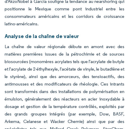
d'AkzoNobel à García souligne la tendance au nearshoring qui
positionne le Mexique comme pont industriel entre les
consommateurs américains et les corridors de croissance
latino-américains.
Analyse de la chaîne de valeur
La chaîne de valeur régionale débute en amont avec des
matières premières issues de la pétrochimie et de sources
biosourcées (monomères acrylates tels que l'acrylate de butyle
et l'acrylate de 2-éthylhexyle, l'acétate de vinyle, le butadiène et
le styrène), ainsi que des amorceurs, des tensioactifs, des
antimousses et des modificateurs de rhéologie. Ces intrants
sont transformés dans des installations de polymérisation en
émulsion, généralement des réacteurs en acier inoxydable à
dosage et gestion de la température contrôlés, exploités par
des grands groupes intégrés (par exemple, Dow, BASF,
Arkema, Celanese et Wacker Chemie) ainsi que par des
spécialistes tels que Mallard Creek Polymers, StanChem,