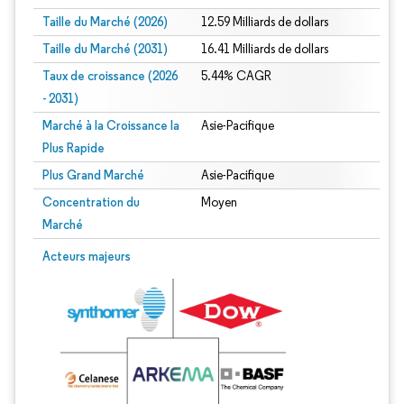
Taille du Marché (2026)
12.59 Milliards de dollars
Taille du Marché (2031)
16.41 Milliards de dollars
Taux de croissance (2026
5.44% CAGR
- 2031)
Marché à la Croissance la
Asie-Pacifique
Plus Rapide
Plus Grand Marché
Asie-Pacifique
Concentration du
Moyen
Marché
Image © Mordor Intelligence. La réutilisation nécessite une attribution sous CC 
Acteurs majeurs