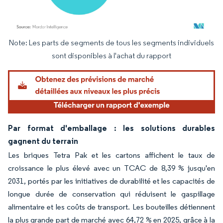
Note: Les parts de segments de tous les segments individuels
Image © Mordor Intelligence. La réutilisation nécessite une attribution sous CC BY 4.
sont disponibles à l'achat du rapport
Par format d'emballage : les solutions durables
gagnent du terrain
Les briques Tetra Pak et les cartons affichent le taux de
croissance le plus élevé avec un TCAC de 8,39 % jusqu'en
2031, portés par les initiatives de durabilité et les capacités de
longue durée de conservation qui réduisent le gaspillage
alimentaire et les coûts de transport. Les bouteilles détiennent
la plus grande part de marché avec 64,72 % en 2025, grâce à la