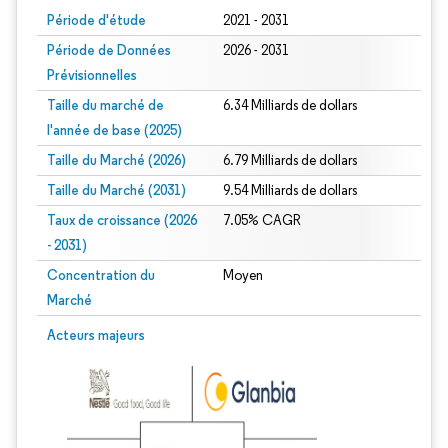
Période d'étude
2021 - 2031
Période de Données
2026 - 2031
Prévisionnelles
Taille du marché de
6.34 Milliards de dollars
l'année de base (2025)
Taille du Marché (2026)
6.79 Milliards de dollars
Taille du Marché (2031)
9.54 Milliards de dollars
Taux de croissance (2026
7.05% CAGR
- 2031)
Concentration du
Moyen
Marché
Image © Mordor Intelligence. La réutilisation nécessite une attribution sous CC 
Acteurs majeurs