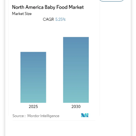
Image © Mordor Intelligence. La réutilisation nécessite une attribution sous CC BY