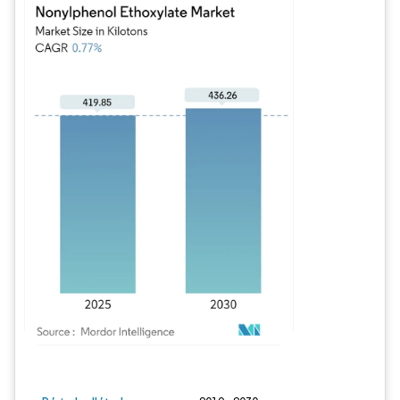
Image © Mordor Intelligence. La réutilisation nécessite une attribution sous CC BY