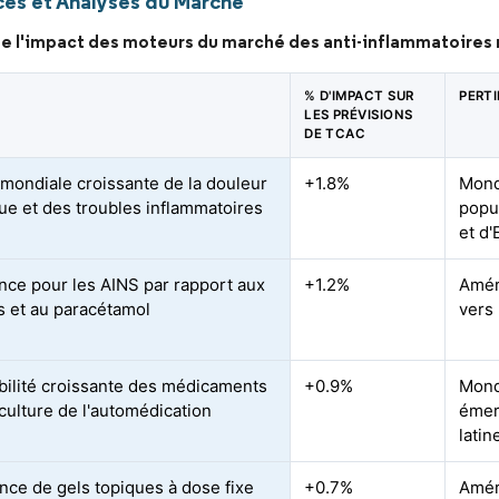
es et Analyses du Marché
e l'impact des moteurs du marché des anti-inflammatoires 
% D'IMPACT SUR
PERT
LES PRÉVISIONS
DE TCAC
mondiale croissante de la douleur
+1.8%
Mondi
ue et des troubles inflammatoires
popu
et d
nce pour les AINS par rapport aux
+1.2%
Amér
s et au paracétamol
vers
bilité croissante des médicaments
+0.9%
Mondi
culture de l'automédication
émer
latin
ce de gels topiques à dose fixe
+0.7%
Amér