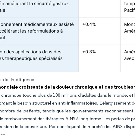
e améliorant la sécurité gastro-
temp
ale
Paci
ionnement médicamenteux assisté
+0.4%
Mondi
ccélérant les reformulations à
Amér
oût
on des applications dans des
+0.3%
Amér
s thérapeutiques spécialisés
avec
rdor Intelligence
ondiale croissante de la douleur chronique et des troubles
 chronique touche plus de 100 millions d'adultes dans le monde, et 
orçant le besoin structurel en anti-inflammatoires. L'élargissemen
e nombre de patients, tandis que les gouvernements reconnaissent
 le remboursement des thérapies AINS à long terme. Les pertes de produ
tension de la couverture. Par conséquent, le marché des AINS disp
ues.