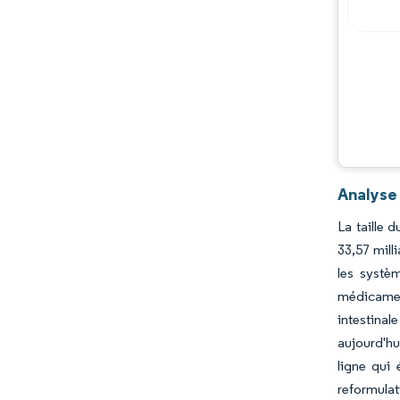
Acteurs majeurs
Opportunités et perspectives
Évolutions de l'industrie
Analyse
La taille 
33,57 mill
les systè
médicament
intestinal
aujourd'hu
ligne qui 
reformulat