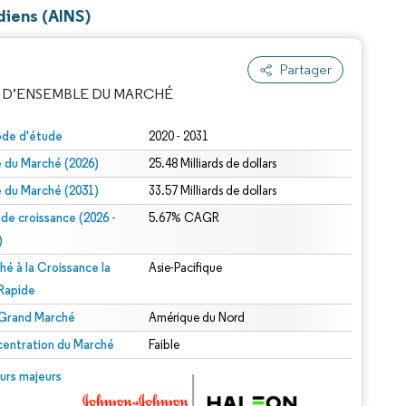
diens (AINS)
Partager
 D’ENSEMBLE DU MARCHÉ
ode d'étude
2020 - 2031
le du Marché (2026)
25.48 Milliards de dollars
le du Marché (2031)
33.57 Milliards de dollars
 de croissance (2026 -
5.67% CAGR
)
hé à la Croissance la
Asie-Pacifique
e attribution sous CC BY 4.0.
 Rapide
 Grand Marché
Amérique du Nord
entration du Marché
Faible
© Mordor Intelligence. La réutilisation nécessite une attribution sous CC BY 4.0.
urs majeurs