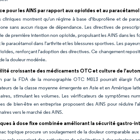
e pour les AINS par rapport aux opioïdes et au paracétamol
 cliniques montrent qu'un régime à base d'ibuprofène et de parac
done sans aucun risque de dépendance. Les directives de prescr
ie de première intention non opioïde, propulsant les AINS dans les fo
 le paracétamol dans l'arthrite et les blessures sportives. Les paye
pioïdes, renforçant l'adoption des directives. Ce changement reposi
de la douleur modérée.
ilité croissante des médicaments OTC et culture de l'auto
on par la FDA de la monographie OTC M013 pourrait élargir l'ut
eurs de la classe moyenne émergente en Asie et en Amérique latin
aires, stimulant les volumes. Les vérificateurs de symptômes num
s de bien-être en entreprise proposent des AINS pour réduire l'
naires vers le marché des AINS.
ques à dose fixe combinée améliorant la sécurité gastro-in
nac topique procure un soulagement de la douleur comparable aux 
x gels associent des activateurs de pénétration à des principes ac