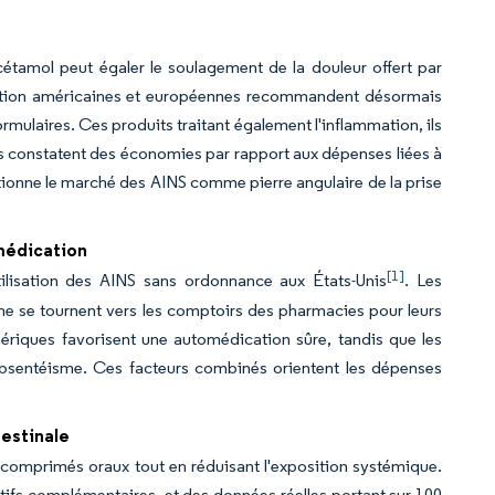
étamol peut égaler le soulagement de la douleur offert par
iption américaines et européennes recommandent désormais
rmulaires. Ces produits traitant également l'inflammation, ils
urs constatent des économies par rapport aux dépenses liées à
tionne le marché des AINS comme pierre angulaire de la prise
médication
[1]
ilisation des AINS sans ordonnance aux États-Unis
. Les
e se tournent vers les comptoirs des pharmacies pour leurs
ériques favorisent une automédication sûre, tandis que les
absentéisme. Ces facteurs combinés orientent les dépenses
testinale
comprimés oraux tout en réduisant l'exposition systémique.
tifs complémentaires, et des données réelles portant sur 100