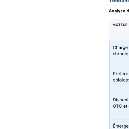
Tendanc
Analyse d
MOTEUR
Charge 
chroniq
Préfére
opioïde
Disponi
OTC et 
Émergen