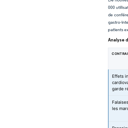
000 utilis
de confére
gastro-int
patients ex
Analyse d
CONTRA
Effets i
cardiov
garde r
Falaise
les mar