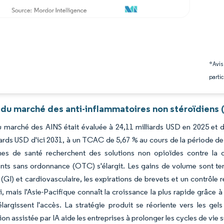
*Avis
partic
 du marché des anti-inflammatoires non stéroïdiens (
du marché des AINS était évaluée à 24,11 milliards USD en 2025 et d
iards USD d'ici 2031, à un TCAC de 5,67 % au cours de la période 
mes de santé recherchent des solutions non opioïdes contre la do
s sans ordonnance (OTC) s'élargit. Les gains de volume sont tempé
e (GI) et cardiovasculaire, les expirations de brevets et un contrô
i, mais l'Asie-Pacifique connaît la croissance la plus rapide grâce
élargissent l'accès. La stratégie produit se réoriente vers les ge
ion assistée par IA aide les entreprises à prolonger les cycles de vie 