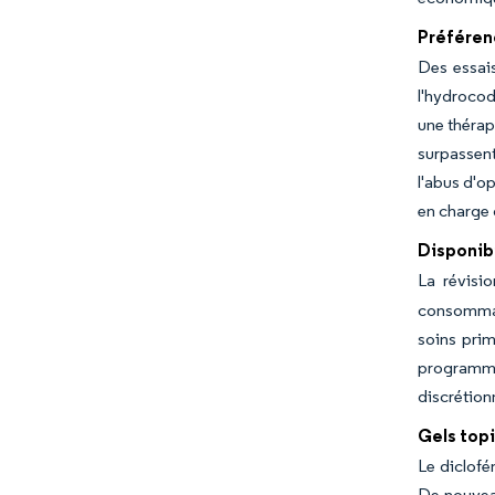
Préférenc
Des essais
l'hydroco
une thérap
surpassent
l'abus d'o
en charge 
Disponib
La révisi
consommat
soins prim
programme
discrétion
Gels topi
Le diclofé
De nouveau