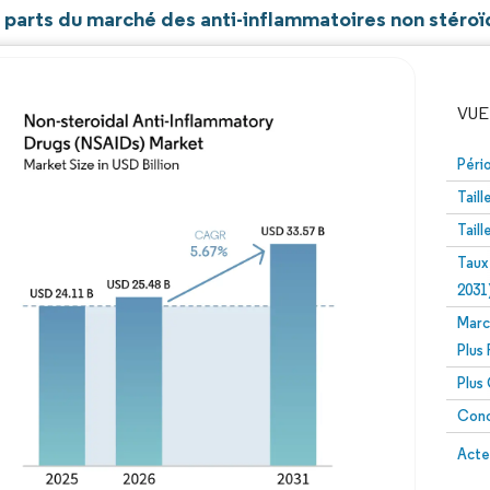
t parts du marché des anti-inflammatoires non stéroï
VUE
Péri
Tail
Tail
Taux
2031
Marc
Image © Mordor Intelligence. La réutilisation nécessite un
Plus
Plus
Conc
Image 
Acte