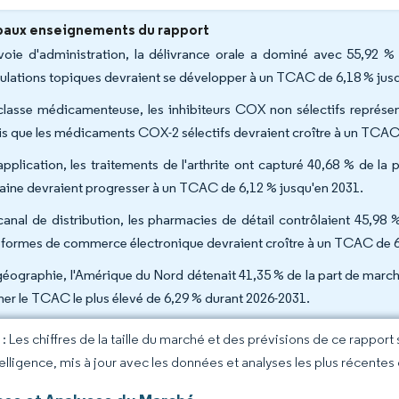
paux enseignements du rapport
voie d'administration, la délivrance orale a dominé avec 55,92 %
ulations topiques devraient se développer à un TCAC de 6,18 % jus
classe médicamenteuse, les inhibiteurs COX non sélectifs représen
is que les médicaments COX-2 sélectifs devraient croître à un TCAC
application, les traitements de l'arthrite ont capturé 40,68 % de la
aine devraient progresser à un TCAC de 6,12 % jusqu'en 2031.
canal de distribution, les pharmacies de détail contrôlaient 45,98 
eformes de commerce électronique devraient croître à un TCAC de 6
géographie, l'Amérique du Nord détenait 41,35 % de la part de march
cher le TCAC le plus élevé de 6,29 % durant 2026-2031.
 Les chiffres de la taille du marché et des prévisions de ce rapport
elligence, mis à jour avec les données et analyses les plus récentes