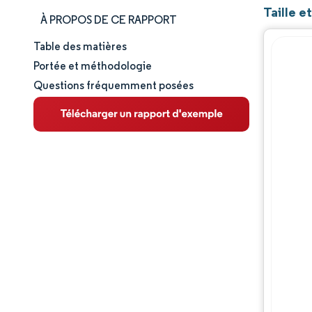
Taille e
À PROPOS DE CE RAPPORT
Table des matières
Taille et part de marché
Portée et méthodologie
Questions fréquemment posées
Analyse du marché
Tendances et perspectives
Analyse des segments
Analyse géographique
Paysage réglementaire
Analyse de la chaîne de valeur
Paysage concurrentiel