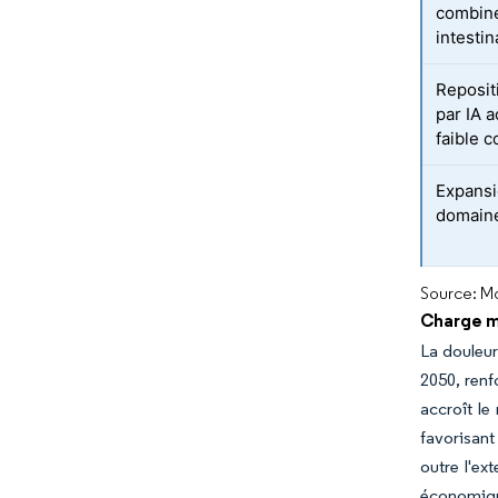
combiné
intestin
Reposit
par IA a
faible c
Expansi
domaine
Source: Mo
Charge m
La douleur
2050, renf
accroît l
favorisant
outre l'ex
économiq