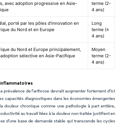
s, avec adoption progressive en Asie-
terme (2-
fique
4 ans)
al, porté par les pôles d'innovation en
Long
ique du Nord et en Europe
terme (≥
4 ans)
ique du Nord et Europe principalement,
Moyen
 adoption sélective en Asie-Pacifique
terme (2-
4 ans)
 inflammatoires
la prévalence de l'arthrose devrait augmenter fortement d'ici
t des capacités diagnostiques dans les économies émergentes
 la douleur chronique comme une pathologie à part entière,
ctivité au travail liées à la douleur non traitée justifient en
ose d'une base de demande stable qui transcende les cycles