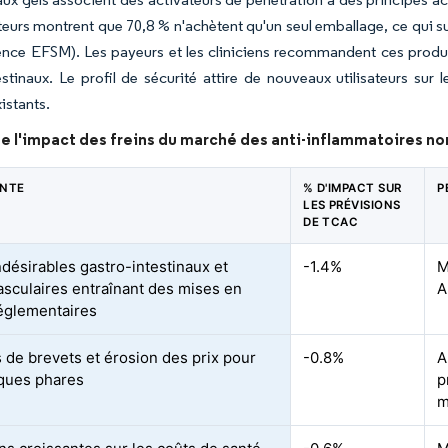
ateurs montrent que 70,8 % n'achètent qu'un seul emballage, ce qui 
nce EFSM). Les payeurs et les cliniciens recommandent ces produit
estinaux. Le profil de sécurité attire de nouveaux utilisateurs su
istants.
e l'impact des freins du marché des anti-inflammatoires no
INTE
% D'IMPACT SUR
P
LES PRÉVISIONS
DE TCAC
ndésirables gastro-intestinaux et
-1.4%
M
asculaires entraînant des mises en
A
églementaires
s de brevets et érosion des prix pour
-0.8%
A
ques phares
p
m