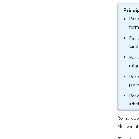
Princi
Par 
form
Par 
tand
Par 
migr
Par 
plat
Par 
affi
Remarque :
Mordor Int