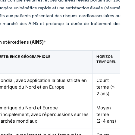
suggère un bénéfice rapide et une satisfaction élevée (résumé
s aux patients présentant des risques cardiovasculaires ou
r le marché des AINS et prolonge la durée de traitement des
n stéroïdiens (AINS)
*
ERTINENCE GÉOGRAPHIQUE
HORIZON
TEMPOREL
ondial, avec application la plus stricte en
Court
mérique du Nord et en Europe
terme (≤
2 ans)
mérique du Nord et Europe
Moyen
rincipalement, avec répercussions sur les
terme
archés mondiaux
(2-4 ans)