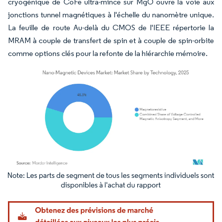
cryogénique de CoFe ultra-mince sur MgO ouvre la voie aux
jonctions tunnel magnétiques à l'échelle du nanomètre unique.
La feuille de route Au-delà du CMOS de l'IEEE répertorie la
MRAM à couple de transfert de spin et à couple de spin-orbite
comme options clés pour la refonte de la hiérarchie mémoire.
Image © Mordor Intelligence. La réutilisation nécessite une attribution sous CC BY 4.