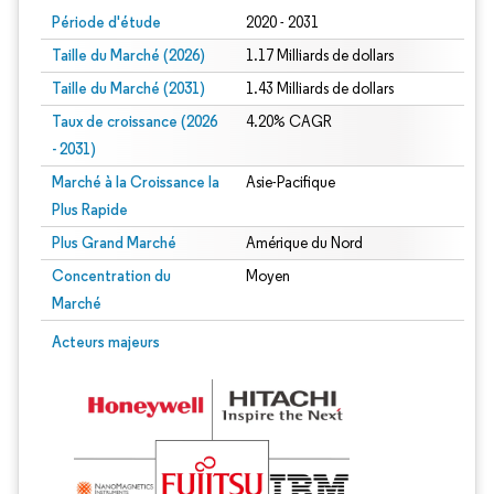
Période d'étude
2020 - 2031
Taille du Marché (2026)
1.17 Milliards de dollars
Taille du Marché (2031)
1.43 Milliards de dollars
Taux de croissance (2026
4.20% CAGR
- 2031)
Marché à la Croissance la
Asie-Pacifique
Plus Rapide
Plus Grand Marché
Amérique du Nord
Concentration du
Moyen
Marché
Image © Mordor Intelligence. La réutilisation nécessite une attribution sous CC 
Acteurs majeurs