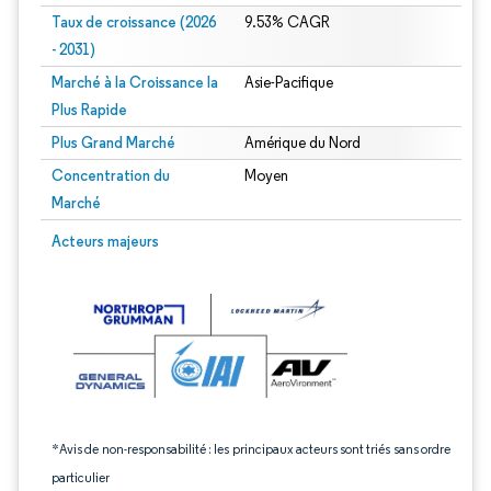
Taux de croissance (2026
9.53% CAGR
- 2031)
Marché à la Croissance la
Asie-Pacifique
Plus Rapide
Plus Grand Marché
Amérique du Nord
Concentration du
Moyen
Marché
Image © Mordor Intelligence. La réutilisation nécessite une attribution sous CC 
Acteurs majeurs
*Avis de non-responsabilité : les principaux acteurs sont triés sans ordre
particulier