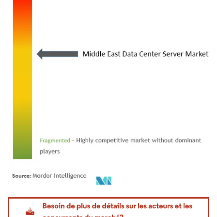
Image © Mordor Intelligence. La réutilisation nécessite une attribution sous CC BY 4.