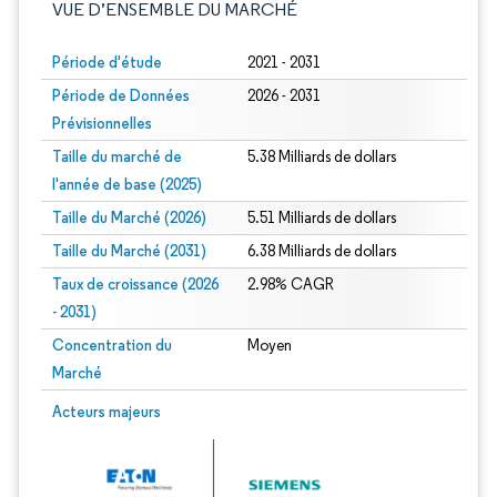
VUE D’ENSEMBLE DU MARCHÉ
Période d'étude
2021 - 2031
Période de Données
2026 - 2031
Prévisionnelles
Taille du marché de
5.38 Milliards de dollars
l'année de base (2025)
Taille du Marché (2026)
5.51 Milliards de dollars
Taille du Marché (2031)
6.38 Milliards de dollars
Taux de croissance (2026
2.98% CAGR
- 2031)
Concentration du
Moyen
Marché
Image © Mordor Intelligence. La réutilisation nécessite une attribution sous CC 
Acteurs majeurs