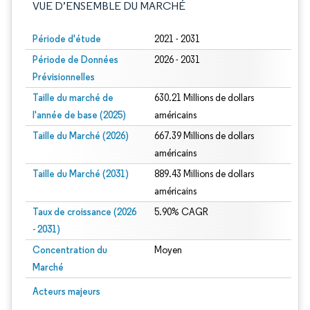
VUE D’ENSEMBLE DU MARCHÉ
Période d'étude
2021 - 2031
Période de Données
2026 - 2031
Prévisionnelles
Taille du marché de
630.21 Millions de dollars
l'année de base (2025)
américains
Taille du Marché (2026)
667.39 Millions de dollars
américains
Taille du Marché (2031)
889.43 Millions de dollars
américains
Taux de croissance (2026
5.90% CAGR
- 2031)
Concentration du
Moyen
Marché
Image © Mordor Intelligence. La réutilisation nécessite une attribution sous CC 
Acteurs majeurs