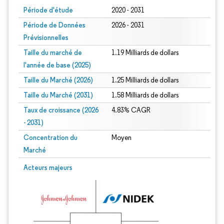
Période d'étude
2020 - 2031
Période de Données
2026 - 2031
Prévisionnelles
Taille du marché de
1.19 Milliards de dollars
l'année de base (2025)
Taille du Marché (2026)
1.25 Milliards de dollars
Taille du Marché (2031)
1.58 Milliards de dollars
Taux de croissance (2026
4.83% CAGR
- 2031)
Concentration du
Moyen
Marché
Image © Mordor Intelligence. La réutilisation nécessite une attribution sous CC 
Acteurs majeurs