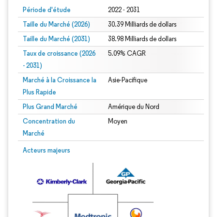
Période d'étude
2022 - 2031
Taille du Marché (2026)
30.39 Milliards de dollars
Taille du Marché (2031)
38.98 Milliards de dollars
Taux de croissance (2026
5.09% CAGR
- 2031)
Marché à la Croissance la
Asie-Pacifique
Plus Rapide
Plus Grand Marché
Amérique du Nord
Concentration du
Moyen
Marché
Image © Mordor Intelligence. La réutilisation nécessite une attribution sous CC 
Acteurs majeurs