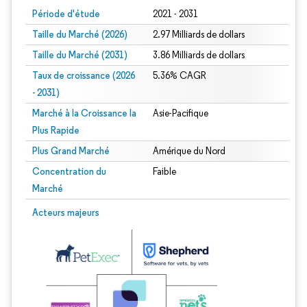
Période d'étude
2021 - 2031
Taille du Marché (2026)
2.97 Milliards de dollars
Taille du Marché (2031)
3.86 Milliards de dollars
Taux de croissance (2026
5.36% CAGR
- 2031)
Marché à la Croissance la
Asie-Pacifique
Plus Rapide
Plus Grand Marché
Amérique du Nord
Concentration du
Faible
Marché
Image © Mordor Intelligence. La réutilisation nécessite une attribution sous CC 
Acteurs majeurs