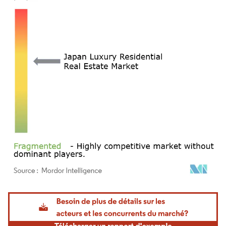
Image © Mordor Intelligence. La réutilisation nécessite une attribution sous CC BY 4.