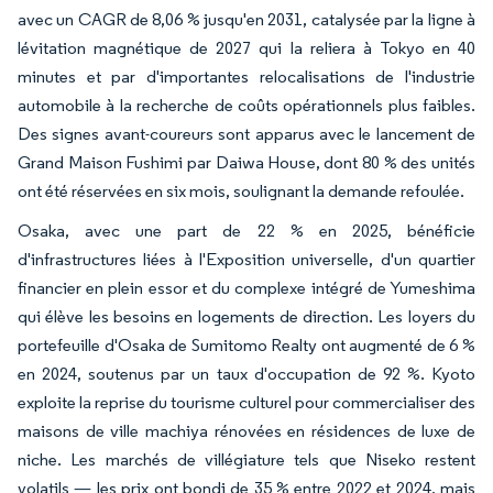
avec un CAGR de 8,06 % jusqu'en 2031, catalysée par la ligne à
lévitation magnétique de 2027 qui la reliera à Tokyo en 40
minutes et par d'importantes relocalisations de l'industrie
automobile à la recherche de coûts opérationnels plus faibles.
Des signes avant-coureurs sont apparus avec le lancement de
Grand Maison Fushimi par Daiwa House, dont 80 % des unités
ont été réservées en six mois, soulignant la demande refoulée.
Osaka, avec une part de 22 % en 2025, bénéficie
d'infrastructures liées à l'Exposition universelle, d'un quartier
financier en plein essor et du complexe intégré de Yumeshima
qui élève les besoins en logements de direction. Les loyers du
portefeuille d'Osaka de Sumitomo Realty ont augmenté de 6 %
en 2024, soutenus par un taux d'occupation de 92 %. Kyoto
exploite la reprise du tourisme culturel pour commercialiser des
maisons de ville machiya rénovées en résidences de luxe de
niche. Les marchés de villégiature tels que Niseko restent
volatils — les prix ont bondi de 35 % entre 2022 et 2024, mais