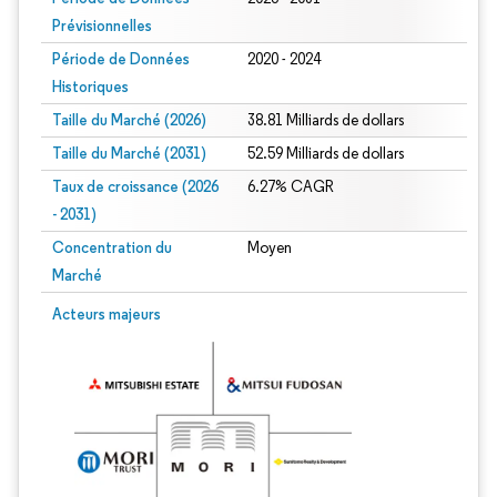
Prévisionnelles
Période de Données
2020 - 2024
Historiques
Taille du Marché (2026)
38.81 Milliards de dollars
Taille du Marché (2031)
52.59 Milliards de dollars
Taux de croissance (2026
6.27% CAGR
- 2031)
Concentration du
Moyen
Marché
Image © Mordor Intelligence. La réutilisation nécessite une attribution sous CC 
Acteurs majeurs