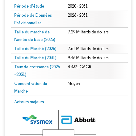
Période d'étude
2020 - 2031
Période de Données
2026 - 2031
Prévisionnelles
Taille du marché de
7.29 Milliards de dollars
l'année de base (2025)
Taille du Marché (2026)
7.61 Milliards de dollars
Taille du Marché (2031)
9.46 Milliards de dollars
Taux de croissance (2026
4.43% CAGR
- 2031)
Concentration du
Moyen
Marché
Image © Mordor Intelligence. La réutilisation nécessite une attribution sous CC 
Acteurs majeurs