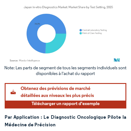
Image © Mordor Intelligence. La réutilisation nécessite une attribution sous CC BY 4.
Par Application : Le Diagnostic Oncologique Pilote la
Médecine de Précision