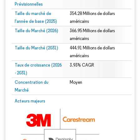
Prévisionnelles
Taille du marché de
354.28 Millions de dollars
l'année de base (2025)
américains
Taille du Marché (2026)
366.95 Millions de dollars
américains
Taille du Marché (2031)
444.91 Millions de dollars
américains
Taux de croissance (2026
3.93% CAGR
- 2031)
Concentration du
Moyen
Marché
Image © Mordor Intelligence. La réutilisation nécessite une attribution sous CC 
Acteurs majeurs