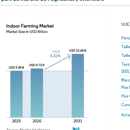
VUE
Péri
Tail
Tail
Taux
2031
Marc
Image © Mordor Intelligence. La réutilisation nécessite un
Plus
Plus
Conc
Image 
Acte