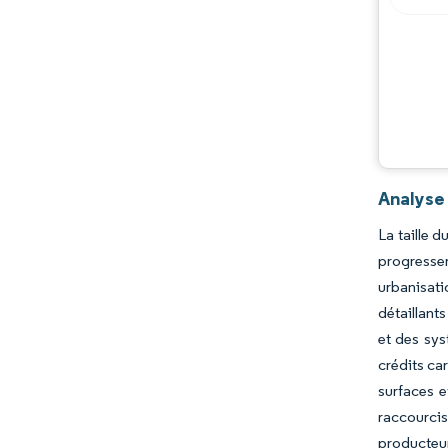
Évolutions de l'industrie
Analyse 
La taille 
progresse
urbanisat
détaillant
et des sys
crédits ca
surfaces e
raccourcis
producteu