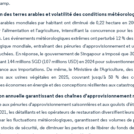
hamp.
n des terres arables et volatilité des conditions météorol
 arables mondiales par habitant ont diminué de 0,22 hectare en 20
 l'alimentation et l'agriculture, intensifiant la concurrence pour les
. Les événements météorologiques extrêmes ont perturbé 12 % des r
gique mondiale, entraînant des pénuries d'approvisionnement et 
uchées. En réponse, le gouvernement de Singapour a imposé que 30 % 
uant 144 millions SGD (107 millions USD) en 2024 pour subventionner les
nce aux importations. De même, le Ministère de l'Agriculture, de
ns aux usines végétales en 2025, couvrant jusqu'à 50 % des coû
es économes en énergie et des conceptions résilientes aux catastro
on annuelle garantissant des chaînes d'approvisionnement r
 aux pénuries d'approvisionnement saisonnières et aux goulots d'ét
21, les détaillants et les opérateurs de restauration diversifient leu
par les fluctuations météorologiques, garantissent des volumes de 
s stocks de sécurité, de diminuer les pertes et de libérer du fond