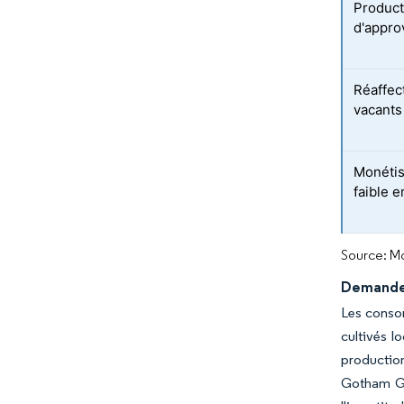
Product
d'appro
Réaffec
vacants
Monétis
faible 
Source: Mo
Demande 
Les consom
cultivés l
productio
Gotham Gr