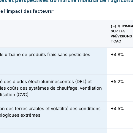
es et perspectives du marché mondial de l'agricultu
e l'impact des facteurs
*
(~) % D'IMP
SUR LES
PRÉVISIONS
TCAC
 urbaine de produits frais sans pesticides
+4.8%
ité des diodes électroluminescentes (DEL) et
+5.2%
des coûts des systèmes de chauffage, ventilation
tisation (CVC)
n des terres arables et volatilité des conditions
+4.5%
ologiques extrêmes