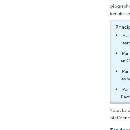
géographiq
tomates en
Princi
Par 
l'aé
Par 
en 2
Par t
les 
Par 
Paci
Note : La 
Intelligen