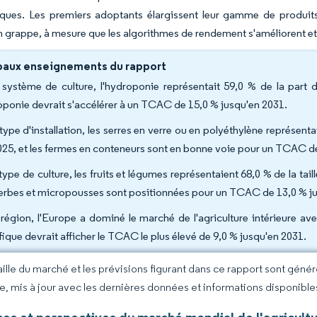
ues. Les premiers adoptants élargissent leur gamme de produits au
 grappe, à mesure que les algorithmes de rendement s'améliorent et 
paux enseignements du rapport
système de culture, l'hydroponie représentait 59,0 % de la part d
roponie devrait s'accélérer à un TCAC de 15,0 % jusqu'en 2031.
type d'installation, les serres en verre ou en polyéthylène représenta
025, et les fermes en conteneurs sont en bonne voie pour un TCAC de
ype de culture, les fruits et légumes représentaient 68,0 % de la tail
herbes et micropousses sont positionnées pour un TCAC de 13,0 % j
région, l'Europe a dominé le marché de l'agriculture intérieure av
fique devrait afficher le TCAC le plus élevé de 9,0 % jusqu'en 2031.
taille du marché et les prévisions figurant dans ce rapport sont géné
ce, mis à jour avec les dernières données et informations disponible