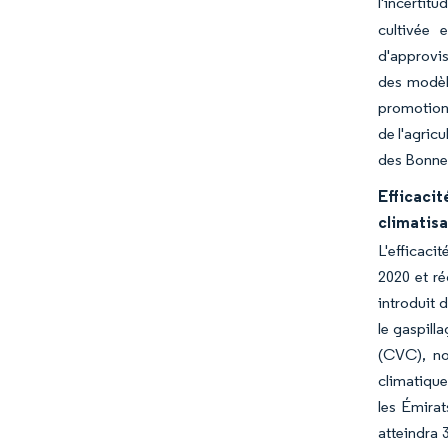
l'incertit
cultivée 
d'approvis
des modèle
promotion 
de l'agric
des Bonnes
Efficaci
climatis
L'efficaci
2020 et ré
introduit 
le gaspill
(CVC), no
climatique
les Émirat
atteindra 3