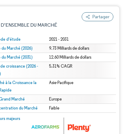
Partager
 D’ENSEMBLE DU MARCHÉ
ode d'étude
2021 - 2031
le du Marché (2026)
9.73 Milliards de dollars
le du Marché (2031)
12.60 Milliards de dollars
 de croissance (2026 -
5.31% CAGR
)
hé à la Croissance la
Asie-Pacifique
e attribution sous CC BY 4.0.
 Rapide
 Grand Marché
Europe
entration du Marché
Faible
© Mordor Intelligence. La réutilisation nécessite une attribution sous CC BY 4.0.
urs majeurs