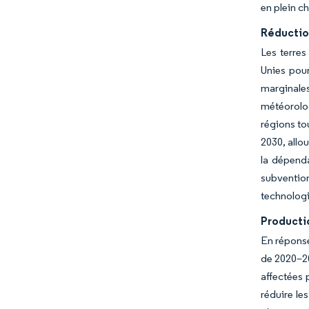
en plein c
Réductio
Les terres
Unies pour
marginales
météorolo
régions to
2030, allo
la dépenda
subventio
technologi
Producti
En réponse
de 2020–20
affectées 
réduire le