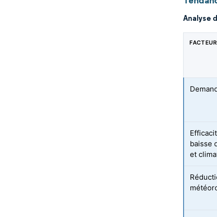
Tendanc
Analyse d
FACTEUR
Demande
Efficac
baisse 
et clima
Réductio
météor