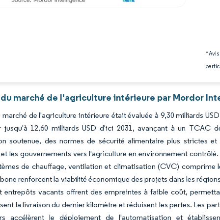
*Avis
partic
du marché de l'agriculture intérieure par Mordor Int
du marché de l'agriculture intérieure était évaluée à 9,30 milliards US
r jusqu'à 12,60 milliards USD d'ici 2031, avançant à un TCAC d
ion soutenue, des normes de sécurité alimentaire plus strictes e
s et les gouvernements vers l'agriculture en environnement contrôl
tèmes de chauffage, ventilation et climatisation (CVC) comprime le
rbone renforcent la viabilité économique des projets dans les région
t entrepôts vacants offrent des empreintes à faible coût, permett
sent la livraison du dernier kilomètre et réduisent les pertes. Les p
rs accélèrent le déploiement de l'automatisation et établis