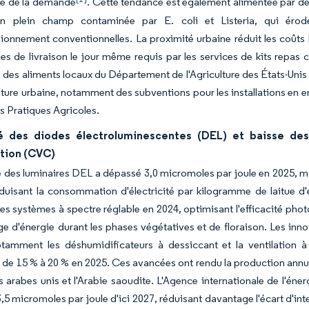
ude de la demande
. Cette tendance est également alimentée par des 
en plein champ contaminée par E. coli et Listeria, qui éro
ionnement conventionnelles. La proximité urbaine réduit les coûts 
s de livraison le jour même requis par les services de kits repa
des aliments locaux du Département de l'Agriculture des États-Unis a
ulture urbaine, notamment des subventions pour les installations en 
 Pratiques Agricoles.
té des diodes électroluminescentes (DEL) et baisse des
ation (CVC)
té des luminaires DEL a dépassé 3,0 micromoles par joule en 2025, 
duisant la consommation d'électricité par kilogramme de laitue d'
des systèmes à spectre réglable en 2024, optimisant l'efficacité pho
age d'énergie durant les phases végétatives et de floraison. Les inn
tamment les déshumidificateurs à dessiccant et la ventilation à 
 de 15 % à 20 % en 2025. Ces avancées ont rendu la production annu
s arabes unis et l'Arabie saoudite. L'Agence internationale de l'éner
,5 micromoles par joule d'ici 2027, réduisant davantage l'écart d'inten