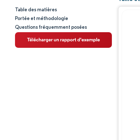
Table des matières
Taille et part de marché
Portée et méthodologie
Questions fréquemment posées
Analyse du marché
Tendances et perspectives
Analyse des segments
Analyse géographique
Paysage réglementaire
Paysage concurrentiel
Acteurs majeurs
Opportunités et perspectives