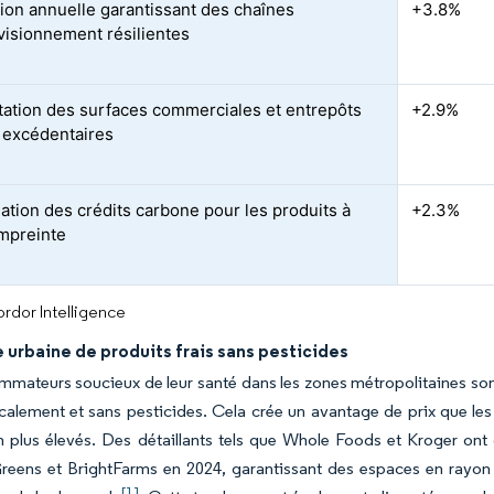
ion annuelle garantissant des chaînes
+3.8%
visionnement résilientes
tation des surfaces commerciales et entrepôts
+2.9%
 excédentaires
ation des crédits carbone pour les produits à
+2.3%
empreinte
rdor Intelligence
urbaine de produits frais sans pesticides
mateurs soucieux de leur santé dans les zones métropolitaines son
ocalement et sans pesticides. Cela crée un avantage de prix que le
n plus élevés. Des détaillants tels que Whole Foods et Kroger on
eens et BrightFarms en 2024, garantissant des espaces en rayon 
[1]