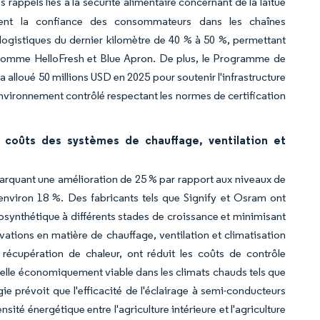
rappels liés à la sécurité alimentaire concernant de la laitue
dent la confiance des consommateurs dans les chaînes
logistiques du dernier kilomètre de 40 % à 50 %, permettant
s comme HelloFresh et Blue Apron. De plus, le Programme de
 alloué 50 millions USD en 2025 pour soutenir l'infrastructure
environnement contrôlé respectant les normes de certification
 coûts des systèmes de chauffage, ventilation et
marquant une amélioration de 25 % par rapport aux niveaux de
environ 18 %. Des fabricants tels que Signify et Osram ont
tosynthétique à différents stades de croissance et minimisant
ovations en matière de chauffage, ventilation et climatisation
récupération de chaleur, ont réduit les coûts de contrôle
elle économiquement viable dans les climats chauds tels que
gie prévoit que l'efficacité de l'éclairage à semi-conducteurs
sité énergétique entre l'agriculture intérieure et l'agriculture