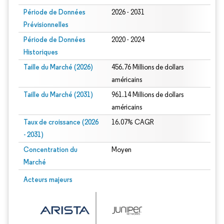
Période de Données
2026 - 2031
Prévisionnelles
Période de Données
2020 - 2024
Historiques
Taille du Marché (2026)
456.76 Millions de dollars
américains
Taille du Marché (2031)
961.14 Millions de dollars
américains
Taux de croissance (2026
16.07% CAGR
- 2031)
Concentration du
Moyen
Marché
Image © Mordor Intelligence. La réutilisation nécessite une attribution sous CC 
Acteurs majeurs