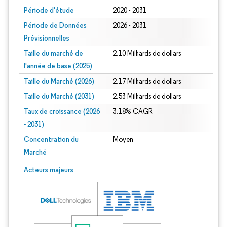
Période d'étude
2020 - 2031
Période de Données
2026 - 2031
Prévisionnelles
Taille du marché de
2.10 Milliards de dollars
l'année de base (2025)
Taille du Marché (2026)
2.17 Milliards de dollars
Taille du Marché (2031)
2.53 Milliards de dollars
Taux de croissance (2026
3.18% CAGR
- 2031)
Concentration du
Moyen
Marché
Image © Mordor Intelligence. La réutilisation nécessite une attribution sous CC 
Acteurs majeurs