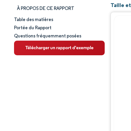
Taille e
À PROPOS DE CE RAPPORT
Table des matières
Taille et part de marché
Portée du Rapport
Questions fréquemment posées
Analyse du marché
Tendances et perspectives
Analyse des segments
Paysage concurrentiel
Analyse géographique
Acteurs majeurs
Évolutions de l'industrie