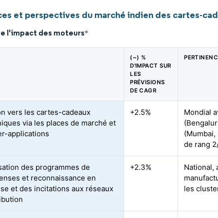
es et perspectives du marché indien des cartes-cade
de l'impact des moteurs
*
(~) %
PERTINENC
D'IMPACT SUR
LES
PRÉVISIONS
DE CAGR
on vers les cartes-cadeaux
+2.5%
Mondial a
niques via les places de marché et
(Bengalur
er-applications
(Mumbai, 
de rang 2
sation des programmes de
+2.3%
National,
nses et reconnaissance en
manufactu
ise et des incitations aux réseaux
les clust
ibution