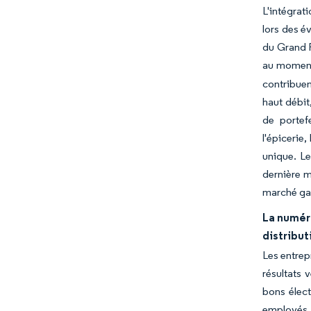
L'intégrat
lors des é
du Grand F
au moment 
contribue
haut débit
de portef
l'épicerie
unique. Le
dernière m
marché gag
La numér
distribut
Les entrep
résultats 
bons élect
employés e