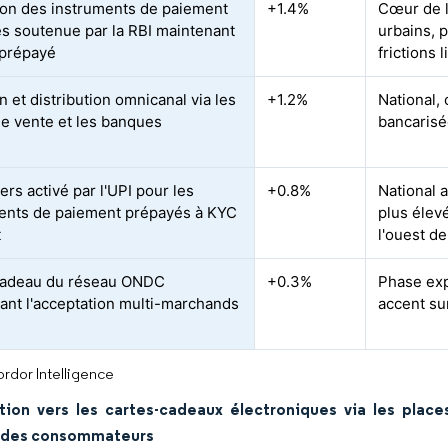
on des instruments de paiement
+1.4%
Cœur de l
s soutenue par la RBI maintenant
urbains, p
 prépayé
frictions 
 et distribution omnicanal via les
+1.2%
National,
de vente et les banques
bancarisée
ers activé par l'UPI pour les
+0.8%
National 
ents de paiement prépayés à KYC
plus élev
t
l'ouest de
cadeau du réseau ONDC
+0.3%
Phase exp
ant l'acceptation multi-marchands
accent su
rdor Intelligence
tion vers les cartes-cadeaux électroniques via les place
 des consommateurs