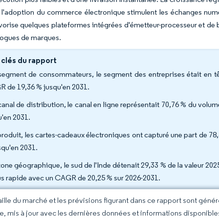
t l'adoption du commerce électronique stimulent les échanges numér
orise quelques plateformes intégrées d'émetteur-processeur et de ba
alogues de marques.
 clés du rapport
segment de consommateurs, le segment des entreprises était en têt
 de 19,36 % jusqu'en 2031.
canal de distribution, le canal en ligne représentait 70,76 % du vo
u'en 2031.
produit, les cartes-cadeaux électroniques ont capturé une part de 7
squ'en 2031.
one géographique, le sud de l'Inde détenait 29,33 % de la valeur 2025,
lus rapide avec un CAGR de 20,25 % sur 2026-2031.
taille du marché et les prévisions figurant dans ce rapport sont géné
ce, mis à jour avec les dernières données et informations disponible