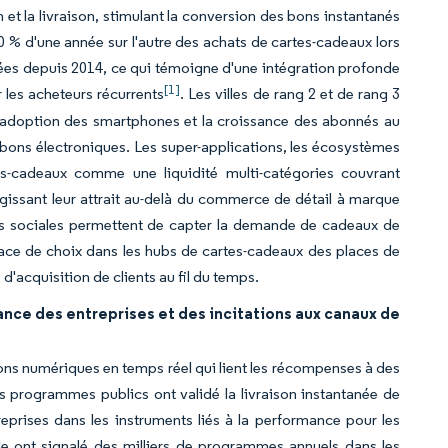
 et la livraison, stimulant la conversion des bons instantanés
% d'une année sur l'autre des achats de cartes-cadeaux lors
ivrées depuis 2014, ce qui témoigne d'une intégration profonde
[1]
 les acheteurs récurrents
. Les villes de rang 2 et de rang 3
l'adoption des smartphones et la croissance des abonnés au
es bons électroniques. Les super-applications, les écosystèmes
tes-cadeaux comme une liquidité multi-catégories couvrant
argissant leur attrait au-delà du commerce de détail à marque
ions sociales permettent de capter la demande de cadeaux de
lace de choix dans les hubs de cartes-cadeaux des places de
'acquisition de clients au fil du temps.
ce des entreprises et des incitations aux canaux de
ns numériques en temps réel qui lient les récompenses à des
s programmes publics ont validé la livraison instantanée de
eprises dans les instruments liés à la performance pour les
le ont signalé des milliers de programmes annuels dans les