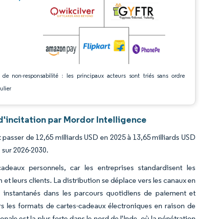
 de non-responsabilité : les principaux acteurs sont triés sans ordre
ulier
'incitation par Mordor Intelligence
it passer de 12,65 milliards USD en 2025 à 13,65 milliards USD
% sur 2026-2030.
deaux personnels, car les entreprises standardisent les
t leurs clients. La distribution se déplace vers les canaux en
ns instantanés dans les parcours quotidiens de paiement et
s les formats de cartes-cadeaux électroniques en raison de
nale est la plus forte dans le nord de l'Inde, où la pénétration