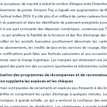
ion aux places de marché a réduit le nombre d'étapes entre l'intention
vénements de pointe. Amazon Pay a signalé une augmentation de 40 
estival Indien 2024. Il a cité plus d'un milliard de cartes-cadeaux l
du paiement et dans les identifiants de paiement enregistrés pour
nt à une part croissante des dépenses numériques, soutenues par 
, ce qui améliore la fiabilité de la livraison et des flux d'échange d
euilles et les portails bancaires positionnent désormais les car
, les abonnements, les crédits de jeux et les services de voyage, él
s notifications push liées aux festivals saisonniers et aux occas
inute sans la charge logistique. Les marques qui obtiennent une p
nent des parts lors des occasions spontanées et réduisent les coûts d
isation des programmes de récompenses et de reconnaissan
ion supplante les espèces et les chèques
rises sont passées de versements en espèces peu fréquents à des bo
vérifiés et compriment les cycles d'échange à quelques minutes. Le
roniques à grande échelle, ce qui a renforcé la confiance des entr
t les partenaires de distribution. Les plateformes à grande échel