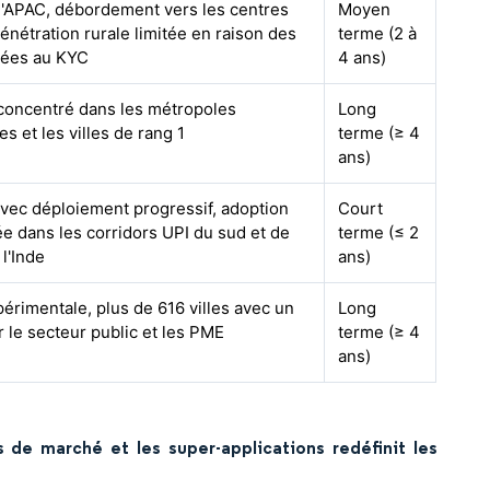
'APAC, débordement vers les centres
Moyen
énétration rurale limitée en raison des
terme (2 à
liées au KYC
4 ans)
 concentré dans les métropoles
Long
s et les villes de rang 1
terme (≥ 4
ans)
avec déploiement progressif, adoption
Court
ée dans les corridors UPI du sud et de
terme (≤ 2
 l'Inde
ans)
érimentale, plus de 616 villes avec un
Long
r le secteur public et les PME
terme (≥ 4
ans)
s de marché et les super-applications redéfinit les