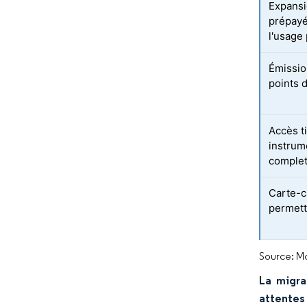
Expansi
prépayé
l'usage
Émission
points 
Accès ti
instrum
comple
Carte-
permett
Source: Mo
La migra
attentes