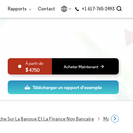
Rapports
Contact
+1 617-765-2493
4750
he Sur La Banque Et La Finance Non Bancaire
Marché Des Ca