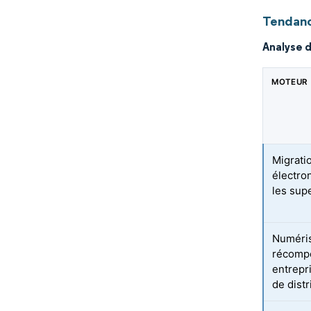
Tendanc
Analyse 
MOTEUR
Migrati
électro
les sup
Numéri
récompe
entrepr
de distr