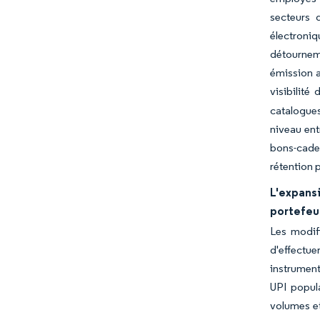
secteurs 
électroni
détournem
émission a
visibilit
catalogues
niveau ent
bons-cadea
rétention p
L'expans
portefeui
Les modif
d'effectue
instrument
UPI popula
volumes et