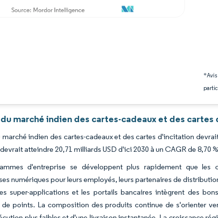
*Avis
partic
du marché indien des cartes-cadeaux et des cartes d
du marché indien des cartes-cadeaux et des cartes d'incitation devra
 devrait atteindre 20,71 milliards USD d'ici 2030 à un CAGR de 8,70 
ammes d'entreprise se développent plus rapidement que les ca
s numériques pour leurs employés, leurs partenaires de distribution e
les super-applications et les portails bancaires intègrent des bo
de points. La composition des produits continue de s'orienter ver
cution plus faibles et d'une livraison instantanée. La croissance régio