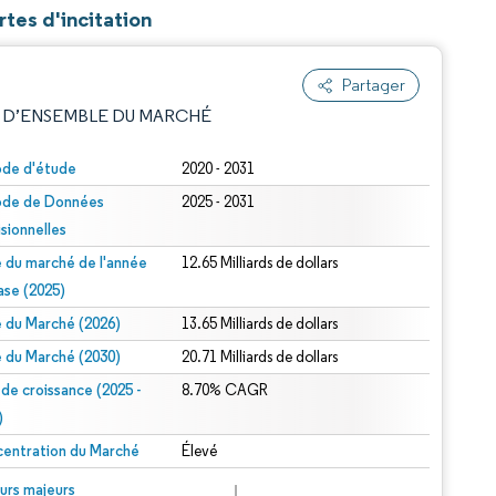
rtes d'incitation
Partager
 D’ENSEMBLE DU MARCHÉ
ode d'étude
2020 - 2031
ode de Données
2025 - 2031
isionnelles
le du marché de l'année
12.65 Milliards de dollars
ase (2025)
le du Marché (2026)
13.65 Milliards de dollars
e attribution sous CC BY 4.0.
le du Marché (2030)
20.71 Milliards de dollars
 de croissance (2025 -
8.70% CAGR
)
entration du Marché
Élevé
© Mordor Intelligence. La réutilisation nécessite une attribution sous CC BY 4.0.
urs majeurs