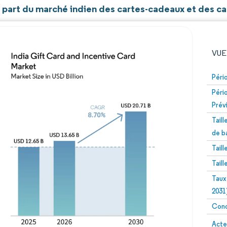
t part du marché indien des cartes-cadeaux et des ca
VUE
Péri
Péri
Prév
Tail
de b
Tail
Image © Mordor Intelligence. La réutilisation nécessite un
Tail
Taux
2031
Conc
Image 
Acte