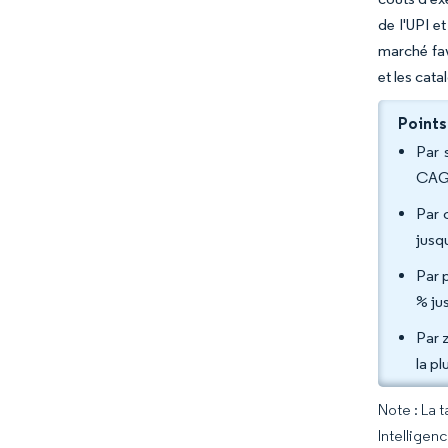
de l'UPI e
marché fav
et les cat
Points
Par 
CAGR
Par 
jusq
Par 
% ju
Par z
la p
Note : La 
Intelligen