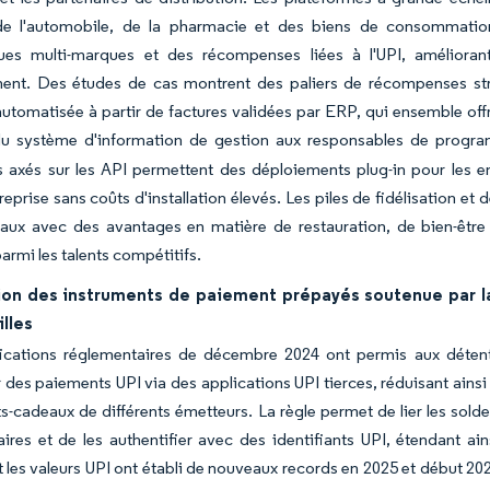
de l'automobile, de la pharmacie et des biens de consommati
ques multi-marques et des récompenses liées à l'UPI, améliorant
ent. Des études de cas montrent des paliers de récompenses stru
utomatisée à partir de factures validées par ERP, qui ensemble offr
é du système d'information de gestion aux responsables de prog
 axés sur les API permettent des déploiements plug-in pour les en
reprise sans coûts d'installation élevés. Les piles de fidélisation e
ux avec des avantages en matière de restauration, de bien-être e
armi les talents compétitifs.
ion des instruments de paiement prépayés soutenue par la
lles
ications réglementaires de décembre 2024 ont permis aux déte
r des paiements UPI via des applications UPI tierces, réduisant ainsi 
s-cadeaux de différents émetteurs. La règle permet de lier les sol
ires et de les authentifier avec des identifiants UPI, étendant ain
 les valeurs UPI ont établi de nouveaux records en 2025 et début 202