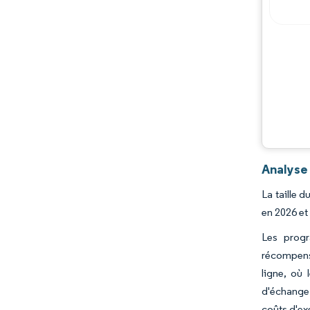
Analyse 
La taille 
en 2026 et
Les progr
récompense
ligne, où 
d'échange 
coûts d'exé