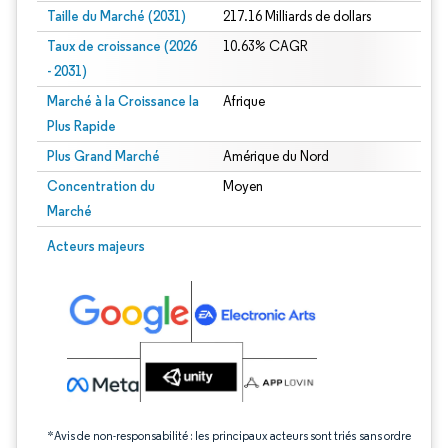
Taille du Marché (2031)
217.16 Milliards de dollars
Taux de croissance (2026
10.63% CAGR
- 2031)
Marché à la Croissance la
Afrique
Plus Rapide
Plus Grand Marché
Amérique du Nord
Concentration du
Moyen
Marché
Image © Mordor Intelligence. La réutilisation nécessite une attribution sous CC 
Acteurs majeurs
*Avis de non-responsabilité : les principaux acteurs sont triés sans ordre