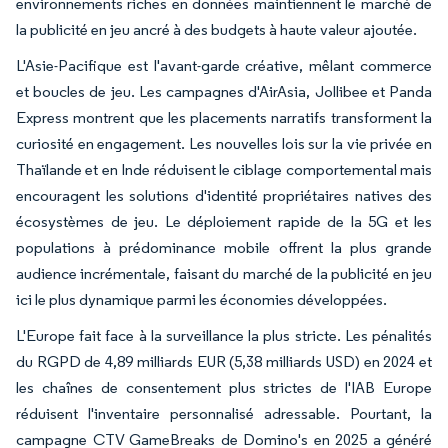
environnements riches en données maintiennent le marché de
la publicité en jeu ancré à des budgets à haute valeur ajoutée.
L'Asie-Pacifique est l'avant-garde créative, mêlant commerce
et boucles de jeu. Les campagnes d'AirAsia, Jollibee et Panda
Express montrent que les placements narratifs transforment la
curiosité en engagement. Les nouvelles lois sur la vie privée en
Thaïlande et en Inde réduisent le ciblage comportemental mais
encouragent les solutions d'identité propriétaires natives des
écosystèmes de jeu. Le déploiement rapide de la 5G et les
populations à prédominance mobile offrent la plus grande
audience incrémentale, faisant du marché de la publicité en jeu
ici le plus dynamique parmi les économies développées.
L'Europe fait face à la surveillance la plus stricte. Les pénalités
du RGPD de 4,89 milliards EUR (5,38 milliards USD) en 2024 et
les chaînes de consentement plus strictes de l'IAB Europe
réduisent l'inventaire personnalisé adressable. Pourtant, la
campagne CTV GameBreaks de Domino's en 2025 a généré