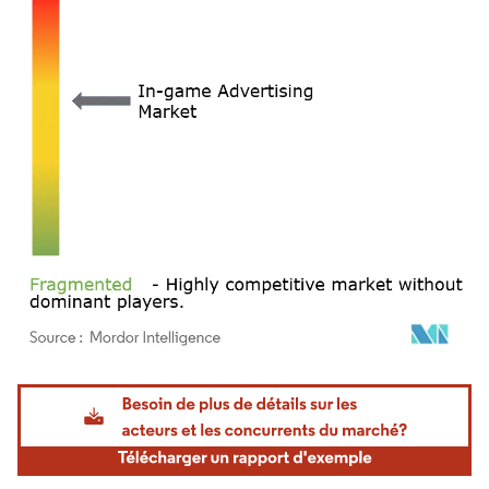
Image © Mordor Intelligence. La réutilisation nécessite une attribution sous CC BY 4.