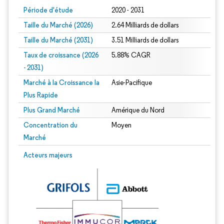
Période d'étude
2020 - 2031
Taille du Marché (2026)
2.64 Milliards de dollars
Taille du Marché (2031)
3.51 Milliards de dollars
Taux de croissance (2026
5.88% CAGR
- 2031)
Marché à la Croissance la
Asie-Pacifique
Plus Rapide
Plus Grand Marché
Amérique du Nord
Concentration du
Moyen
Marché
Image © Mordor Intelligence. La réutilisation nécessite une attribution sous CC 
Acteurs majeurs