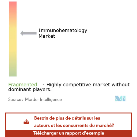
Image © Mordor Intelligence. La réutilisation nécessite une attribution sous CC BY 4.