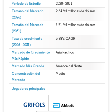
Período de Estudio
2020 - 2031
Tamaño del Mercado
2.64 Mil millones de dólares
(2026)
Tamaño del Mercado
3.51 Mil millones de dólares
(2031)
Tasa de crecimiento
5.88% CAGR
(2026 - 2031)
Mercado de Crecimiento
Asia Pacífico
Más Rápido
Mercado Más Grande
América del Norte
Concentración del
Medio
Mercado
Imagen © Mordor Intelligence. El uso requiere atribución según CC BY 4.0.
Jugadores principales