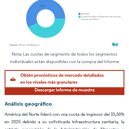
Nota: Las cuotas de segmento de todos los segmentos
Imagen © Mordor Intelligence. El uso requiere atribución según CC BY 4.0.
individuales están disponibles con la compra del informe
Análisis geográfico
América del Norte lideró con una cuota de ingresos del 35,50%
en 2025 debido a su sofisticada infraestructura sanitaria, la