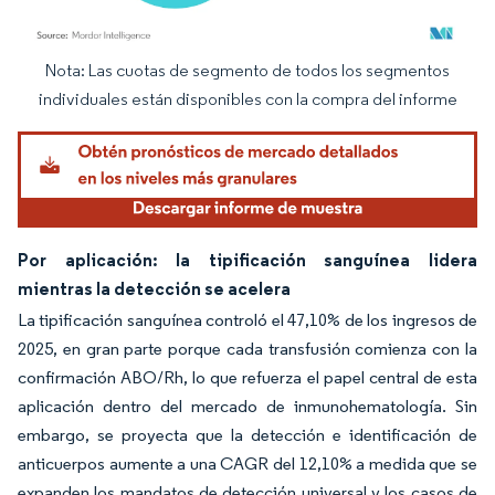
Nota: Las cuotas de segmento de todos los segmentos
Imagen © Mordor Intelligence. El uso requiere atribución según CC BY 4.0.
individuales están disponibles con la compra del informe
Por aplicación: la tipificación sanguínea lidera
mientras la detección se acelera
La tipificación sanguínea controló el 47,10% de los ingresos de
2025, en gran parte porque cada transfusión comienza con la
confirmación ABO/Rh, lo que refuerza el papel central de esta
aplicación dentro del mercado de inmunohematología. Sin
embargo, se proyecta que la detección e identificación de
anticuerpos aumente a una CAGR del 12,10% a medida que se
expanden los mandatos de detección universal y los casos de