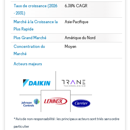
Taux de croissance (2026
6.38% CAGR
- 2031)
Marché à la Croissance la
Asie-Pacifique
Plus Rapide
Plus Grand Marché
Amérique du Nord
Concentration du
Moyen
Marché
Image © Mordor Intelligence. La réutilisation nécessite une attribution sous CC 
Acteurs majeurs
*Avis de non-responsabilité : les principaux acteurs sont triés sans ordre
particulier