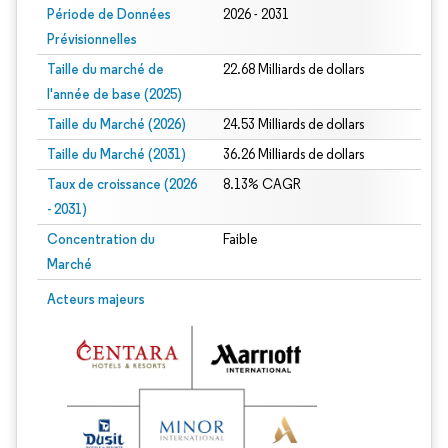
Période de Données
2026 - 2031
Prévisionnelles
Taille du marché de
22.68 Milliards de dollars
l'année de base (2025)
Taille du Marché (2026)
24.53 Milliards de dollars
Taille du Marché (2031)
36.26 Milliards de dollars
Taux de croissance (2026
8.13% CAGR
- 2031)
Concentration du
Faible
Marché
Image © Mordor Intelligence. La réutilisation nécessite une attribution sous CC 
Acteurs majeurs