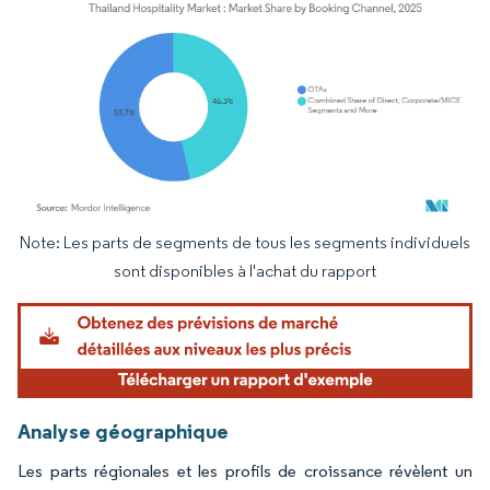
Note: Les parts de segments de tous les segments individuels
Image © Mordor Intelligence. La réutilisation nécessite une attribution sous CC BY 4.
sont disponibles à l'achat du rapport
Analyse géographique
Les parts régionales et les profils de croissance révèlent un