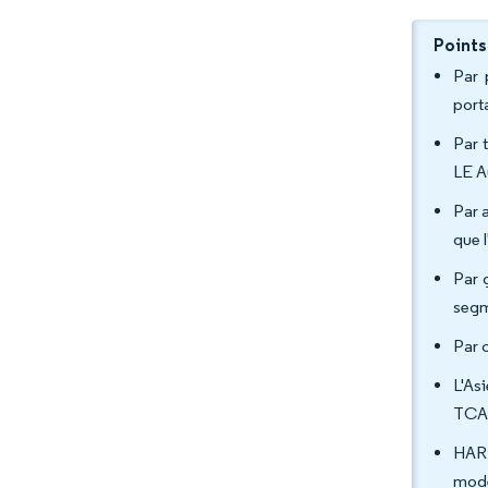
Points
Par 
port
Par 
LE A
Par 
que 
Par 
segm
Par 
L'As
TCAC
HARM
modé