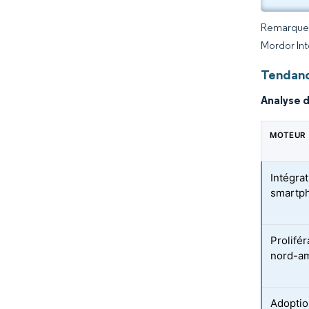
Remarque :
Mordor Int
Tendanc
Analyse 
MOTEUR
Intégra
smartph
Prolifér
nord-am
Adoptio