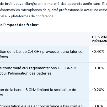
de bruit active, élargissant le marché des appareils audio sans fil
désormais les microphones de qualité professionnelle avec une esthét
iel aux plateformes de conférence.
e l'impact des freins
*
(~) % D'I
PRÉVISIO
ion de la bande 2,4 GHz provoquant une latence
-0.40%
ièces
e conformité aux réglementations DEEE/RoHS III
-0.30%
pour l'élimination des batteries
on de la bande 6 GHz limitant la scalabilité de
-0.20%
Wi-Fi
d'importation élevés et concurrence à bas coût en
-0.10%