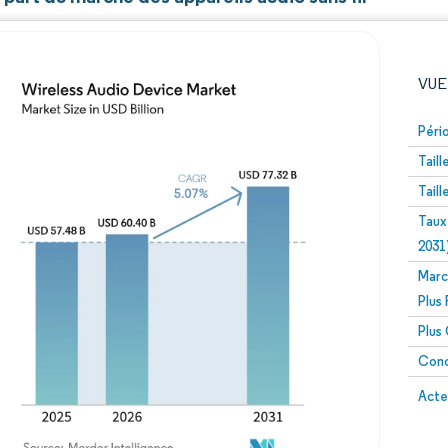
VUE
Péri
Tail
Tail
Taux
2031
Marc
Image © Mordor Intelligence. La réutilisation nécessite un
Plus
Plus
Conc
Image 
Acte