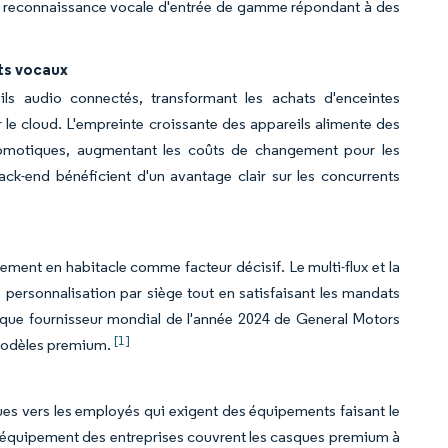
s de reconnaissance vocale d'entrée de gamme répondant à des
ts vocaux
s audio connectés, transformant les achats d'enceintes
 le cloud. L'empreinte croissante des appareils alimente des
omotiques, augmentant les coûts de changement pour les
k-end bénéficient d'un avantage clair sur les concurrents
s
sement en habitacle comme facteur décisif. Le multi-flux et la
personnalisation par siège tout en satisfaisant les mandats
 que fournisseur mondial de l'année 2024 de General Motors
[1]
s modèles premium.
ques vers les employés qui exigent des équipements faisant le
 d'équipement des entreprises couvrent les casques premium à