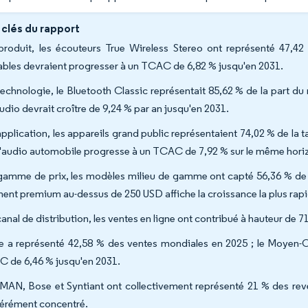
 clés du rapport
produit, les écouteurs True Wireless Stereo ont représenté 47,42
ables devraient progresser à un TCAC de 6,82 % jusqu'en 2031.
technologie, le Bluetooth Classic représentait 85,62 % de la part du 
udio devrait croître de 9,24 % par an jusqu'en 2031.
application, les appareils grand public représentaient 74,02 % de la t
l'audio automobile progresse à un TCAC de 7,92 % sur le même hor
gamme de prix, les modèles milieu de gamme ont capté 56,36 % de la
ent premium au-dessus de 250 USD affiche la croissance la plus ra
canal de distribution, les ventes en ligne ont contribué à hauteur de
ie a représenté 42,58 % des ventes mondiales en 2025 ; le Moyen-Or
 de 6,46 % jusqu'en 2031.
AN, Bose et Syntiant ont collectivement représenté 21 % des reve
rément concentré.