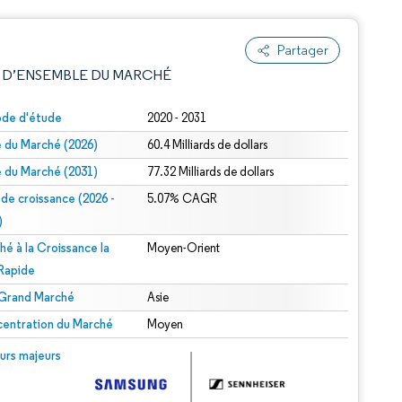
Partager
 D’ENSEMBLE DU MARCHÉ
ode d'étude
2020 - 2031
le du Marché (2026)
60.4 Milliards de dollars
le du Marché (2031)
77.32 Milliards de dollars
 de croissance (2026 -
5.07% CAGR
)
hé à la Croissance la
Moyen-Orient
e attribution sous CC BY 4.0.
 Rapide
 Grand Marché
Asie
entration du Marché
Moyen
© Mordor Intelligence. La réutilisation nécessite une attribution sous CC BY 4.0.
urs majeurs