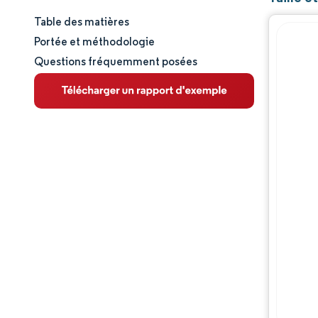
Table des matières
Taille et part de marché
Portée et méthodologie
Questions fréquemment posées
Analyse du marché
Tendances et perspectives
Analyse des segments
Analyse géographique
Paysage réglementaire
Analyse de la chaîne de valeur
Paysage concurrentiel
Acteurs majeurs