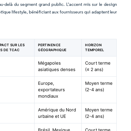
 au-delà du segment grand public. L'accent mis sur le design
ique lifestyle, bénéficiant aux fournisseurs qui adaptent leur
MPACT SUR LES
PERTINENCE
HORIZON
NS DE TCAC
GÉOGRAPHIQUE
TEMPOREL
Mégapoles
Court terme
asiatiques denses
(≤ 2 ans)
Europe,
Moyen terme
exportateurs
(2-4 ans)
mondiaux
Amérique du Nord
Moyen terme
urbaine et UE
(2-4 ans)
Brésil, Mexique
Court terme