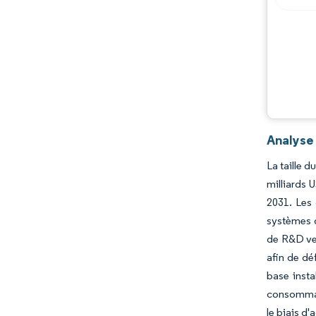
Opportunités et perspectives
Évolutions de l'industrie
Analyse 
La taille 
milliards 
2031. Les
systèmes d
de R&D ver
afin de dé
base insta
consommati
le biais d