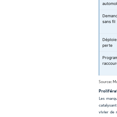
automo
Demande
sans fil
Déploie
perte
Program
raccour
Source: Mo
Proliféra
Les marqu
catalysant
vivier de