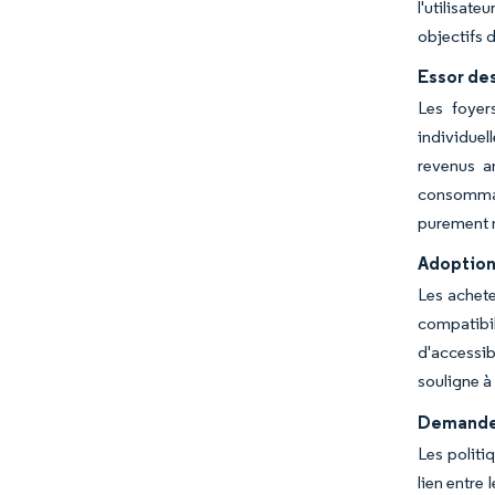
l'utilisat
objectifs 
Essor des
Les foyer
individuel
revenus a
consommat
purement m
Adoption
Les achete
compatibil
d'accessib
souligne à
Demande 
Les politi
lien entre