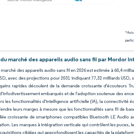
*Avis
partic
du marché des appareils audio sans fil par Mordor In
du marché des appareils audio sans fil en 2026 est estimée à 60,4 mill
USD, avec des projections pour 2031 indiquant 77,32 milliards USD, 
 gains rapides découlent de la demande croissante d'écouteurs T
'infodivertissement embarqués et de l'adoption soutenue des enceint
s les fonctionnalités d'intelligence artificielle (IA), la connectivit
fendre leurs marges à mesure que les fonctionnalités sans fil de bas
llée croissante de smartphones compatibles Bluetooth LE Audio accé
on. Les marques à intégration verticale qui contrôlent les puces, les 
'acquisitions ciblées qui approfondissent les capacités de la plateform