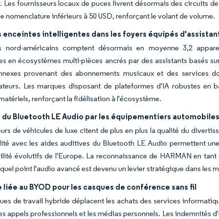
eur. Les fournisseurs locaux de puces livrent désormais des circuit
de nomenclature inférieurs à 50 USD, renforçant le volant de volume.
 enceintes intelligentes dans les foyers équipés d'assistan
s nord-américains comptent désormais en moyenne 3,2 appareil
les en écosystèmes multi-pièces ancrés par des assistants basés sur
nnexes provenant des abonnements musicaux et des services d
eurs. Les marques disposant de plateformes d'IA robustes en bac
atériels, renforçant la fidélisation à l'écosystème.
 du Bluetooth LE Audio par les équipementiers automobile
urs de véhicules de luxe citent de plus en plus la qualité du divertis
ité avec les aides auditives du Bluetooth LE Audio permettent une 
ilité évolutifs de l'Europe. La reconnaissance de HARMAN en tant
 quel point l'audio avancé est devenu un levier stratégique dans le
liée au BYOD pour les casques de conférence sans fil
ques de travail hybride déplacent les achats des services informati
 les appels professionnels et les médias personnels. Les indemnités