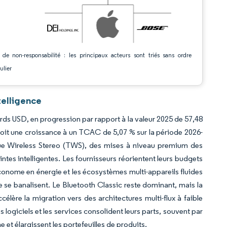
 de non-responsabilité : les principaux acteurs sont triés sans ordre
ulier
telligence
iards USD, en progression par rapport à la valeur 2025 de 57,48
soit une croissance à un TCAC de 5,07 % sur la période 2026-
rue Wireless Stereo (TWS), des mises à niveau premium des
es intelligentes. Les fournisseurs réorientent leurs budgets
é économe en énergie et les écosystèmes multi-appareils fluides
e se banalisent. Le Bluetooth Classic reste dominant, mais la
lère la migration vers des architectures multi-flux à faible
logiciels et les services consolident leurs parts, souvent par
e et élargissent les portefeuilles de produits.