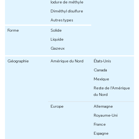
Iodure de méthyle
Diméthyl disulfure
Autres types
Forme
Solide
Liquide
Gazeux
Géographie
Amérique du Nord
États-Unis
Canada
Mexique
Reste de l'Amérique
du Nord
Europe
Allemagne
Royaume-Uni
France
Espagne