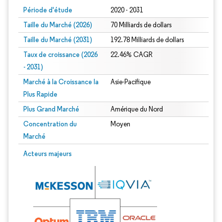
Période d'étude
2020 - 2031
Taille du Marché (2026)
70 Milliards de dollars
Taille du Marché (2031)
192.78 Milliards de dollars
Taux de croissance (2026
22.46% CAGR
- 2031)
Marché à la Croissance la
Asie-Pacifique
Plus Rapide
Plus Grand Marché
Amérique du Nord
Concentration du
Moyen
Marché
Image © Mordor Intelligence. La réutilisation nécessite une attribution sous CC 
Acteurs majeurs